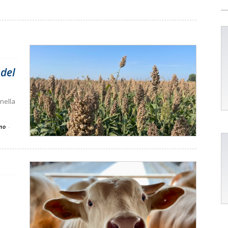
 del
 nella
ano
-