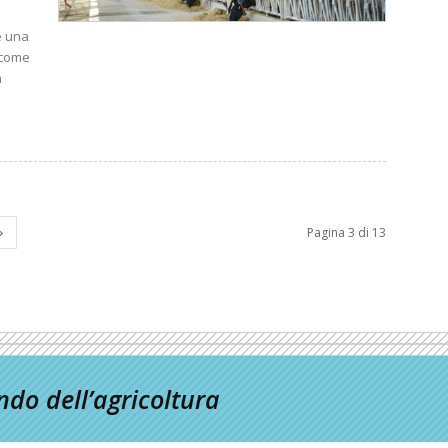
e una
 come
a
Pagina 3 di 13
do dell’agricoltura