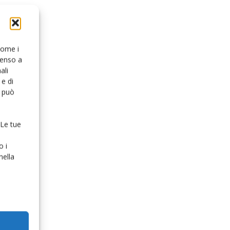
 come i
senso a
ali
e di
o può
 Le tue
o i
nella