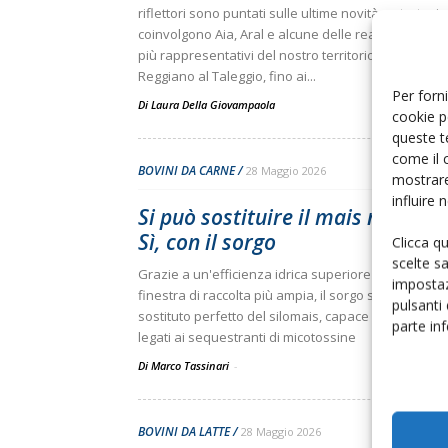
riflettori sono puntati sulle ultime novità e strategi
coinvolgono Aia, Aral e alcune delle realtà e dei pro
più rappresentativi del nostro territorio, dal Parmi
Reggiano al Taleggio, fino ai...
Per forni
Di
Laura Della Giovampaola
cookie p
queste t
come il 
BOVINI DA CARNE
28 Maggio 2026
mostrare
influire
Si può sostituire il mais nelle di
Sì, con il sorgo
Clicca q
scelte s
Grazie a un'efficienza idrica superiore del 40% e a
impostaz
finestra di raccolta più ampia, il sorgo si dimostra u
pulsanti
sostituto perfetto del silomais, capace di azzerare i
parte in
legati ai sequestranti di micotossine
Di Marco Tassinari
-
BOVINI DA LATTE
28 Maggio 2026