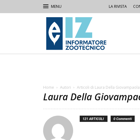
LA RIVISTA
CON
IZ
Informatore
Zootecnico
Home
Autori
Articoli di Laura Della Giovampaola
Laura Della Giovampa
121 ARTICOLI
0 Commenti