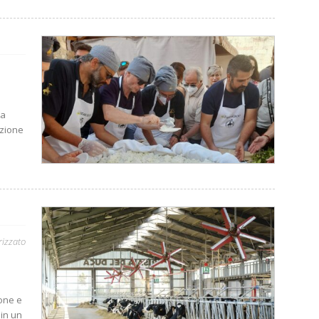
ta
azione
rizzato
ione e
 in un