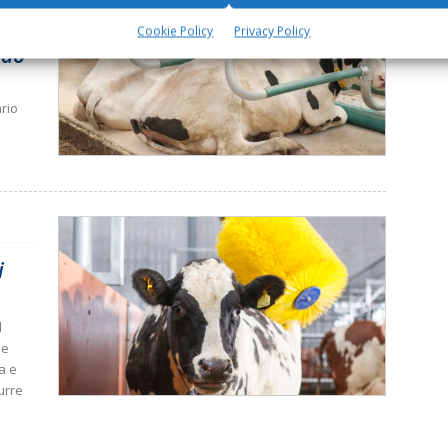
Cookie Policy
Privacy Policy
ndo
ario
i
l
le
ta e
durre