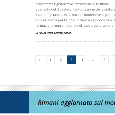
ecosistema rigenerativo. Attraverso la gestione
avanzata del digestato, l’automazione della stalla 
leadership under 35, la società modenese si pone
polo di ricerca per l’autosufficienza agronomica e l
formazione imprenditoriale di nuova generazione
Di
Laura Della Giovampaola
...
1
2
3
4
13
Rimani aggiornato sul mon