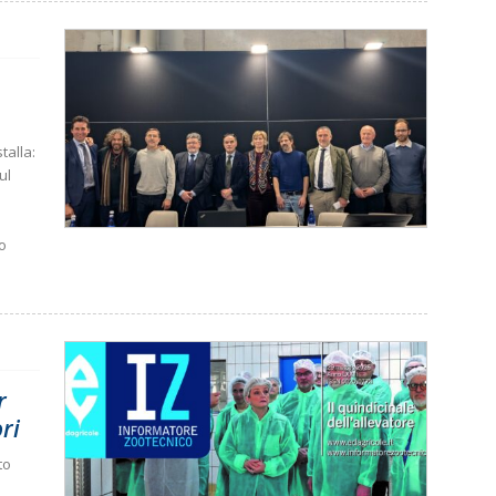
talla:
ul
io
r
ori
to