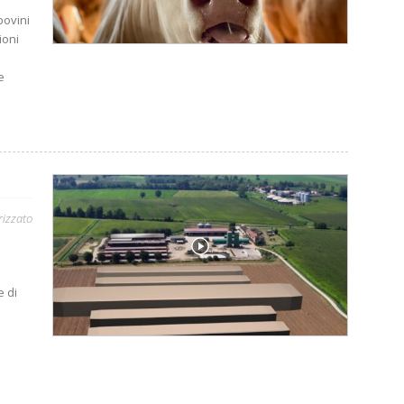
bovini
ioni
e
rizzato
e di