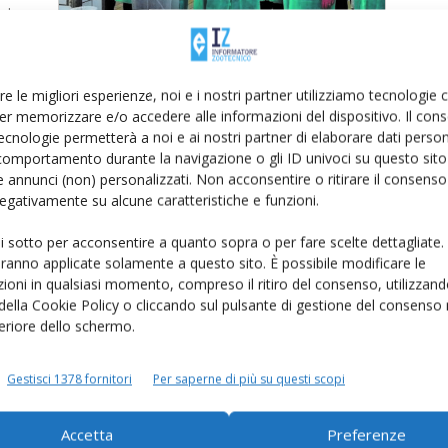
e che
dotti
giano
re le migliori esperienze, noi e i nostri partner utilizziamo tecnologie
er memorizzare e/o accedere alle informazioni del dispositivo. Il con
ecnologie permetterà a noi e ai nostri partner di elaborare dati person
comportamento durante la navigazione o gli ID univoci su questo sito 
 annunci (non) personalizzati. Non acconsentire o ritirare il consens
 negativamente su alcune caratteristiche e funzioni.
ete?
ui sotto per acconsentire a quanto sopra o per fare scelte dettagliate.
aranno applicate solamente a questo sito. È possibile modificare le
 una
ioni in qualsiasi momento, compreso il ritiro del consenso, utilizzand
n
 della Cookie Policy o cliccando sul pulsante di gestione del consenso 
 costi
feriore dello schermo.
Gestisci 1378 fornitori
Per saperne di più su questi scopi
Accetta
Preferenze