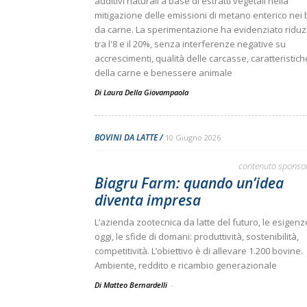
additivi naturali a base di estratti vegetali nella
mitigazione delle emissioni di metano enterico nei 
da carne. La sperimentazione ha evidenziato riduz
tra l'8 e il 20%, senza interferenze negative su
accrescimenti, qualità delle carcasse, caratteristich
della carne e benessere animale
Di
Laura Della Giovampaola
BOVINI DA LATTE
10 Giugno 2026
contenuto sponso
Biagru Farm: quando un’idea
diventa impresa
L’azienda zootecnica da latte del futuro, le esigenz
oggi, le sfide di domani: produttività, sostenibilità,
competitività. L’obiettivo è di allevare 1.200 bovine.
Ambiente, reddito e ricambio generazionale
Di Matteo Bernardelli
-