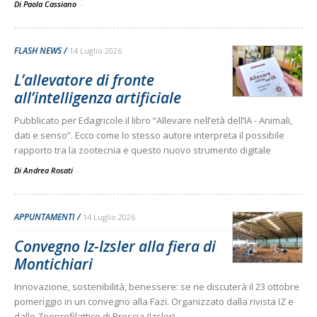
Di Paola Cassiano
-
FLASH NEWS
14 Luglio 2026
L’allevatore di fronte
all’intelligenza artificiale
Pubblicato per Edagricole il libro “Allevare nell’età dell’IA - Animali,
dati e senso”. Ecco come lo stesso autore interpreta il possibile
rapporto tra la zootecnia e questo nuovo strumento digitale
Di Andrea Rosati
-
APPUNTAMENTI
14 Luglio 2026
Convegno Iz-Izsler alla fiera di
Montichiari
Innovazione, sostenibilità, benessere: se ne discuterà il 23 ottobre
pomeriggio in un convegno alla Fazi. Organizzato dalla rivista IZ e
dallo Zooprofilattico di Brescia (Izsler)