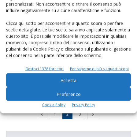
Fra questi, sottolinea il presidente di Consorzio Granterre, la
personalizzati. Non acconsentire o ritirare il consenso può
certezza della collocazione del latte
influire negativamente su alcune caratteristiche e funzioni.
Di Giorgio Setti
-
Clicca qui sotto per acconsentire a quanto sopra o per fare
scelte dettagliate. Le tue scelte saranno applicate solamente a
questo sito. È possibile modificare le impostazioni in qualsiasi
BOVINI DA LATTE
22 Giugno 2026
momento, compreso il ritiro del consenso, utilizzando i
pulsanti della Cookie Policy o cliccando sul pulsante di gestione
Anche l’unifeed evolve e lo fa in
del consenso nella parte inferiore dello schermo.
relazione alla qualità dei...
Le novità in materia di alimentazione delle bovine da latte non
Gestisci 1378 fornitori
Per saperne di più su questi scopi
mancano. Le mette a fuoco Andrea Formigoni, dell’Università di
Accetta
Bologna
Di Giorgio Setti
-
Preferenze
Cookie Policy
Privacy Policy
1
2
3