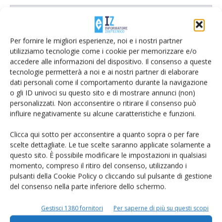
Catalogo Aziende e Prodotti
Un modo semplice per cercare un'azienda o un
Per fornire le migliori esperienze, noi e i nostri partner
prodotto!
utilizziamo tecnologie come i cookie per memorizzare e/o
accedere alle informazioni del dispositivo. Il consenso a queste
Cerca adesso
tecnologie permetterà a noi e ai nostri partner di elaborare
dati personali come il comportamento durante la navigazione
o gli ID univoci su questo sito e di mostrare annunci (non)
personalizzati. Non acconsentire o ritirare il consenso può
influire negativamente su alcune caratteristiche e funzioni.
L'Esperto risponde
Clicca qui sotto per acconsentire a quanto sopra o per fare
I consigli di Terra e Vita agli agricoltori
scelte dettagliate. Le tue scelte saranno applicate solamente a
questo sito. È possibile modificare le impostazioni in qualsiasi
Cerca adesso
momento, compreso il ritiro del consenso, utilizzando i
pulsanti della Cookie Policy o cliccando sul pulsante di gestione
del consenso nella parte inferiore dello schermo.
Gestisci 1380 fornitori
Per saperne di più su questi scopi