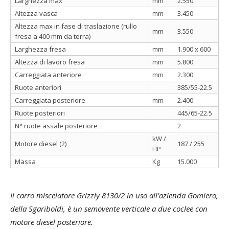
Larghezza max
mm
2.550
Altezza vasca
mm
3.450
Altezza max in fase di traslazione (rullo
mm
3.550
fresa a 400 mm da terra)
Larghezza fresa
mm
1.900 x 600
Altezza di lavoro fresa
mm
5.800
Carreggiata anteriore
mm
2.300
Ruote anteriori
385/55-22.5
Carreggiata posteriore
mm
2.400
Ruote posteriori
445/65-22.5
N° ruote assale posteriore
2
kW /
Motore diesel (2)
187 / 255
HP
Massa
Kg
15.000
Il carro miscelatore Grizzly 8130/2 in uso all'azienda Gomiero,
della Sgariboldi, è
un semovente verticale a due coclee con
motore diesel posteriore.