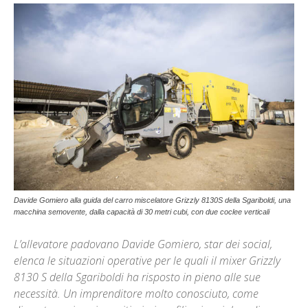
Davide Gomiero alla guida del carro miscelatore Grizzly 8130S della Sgariboldi, una
macchina semovente, dalla capacità di 30 metri cubi, con due coclee verticali
L’allevatore padovano Davide Gomiero, star dei social,
elenca le situazioni operative per le quali il mixer Grizzly
8130 S della Sgariboldi ha risposto in pieno alle sue
necessità. Un imprenditore molto conosciuto, come