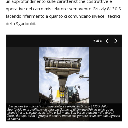
un approfondimento sulle caratteristiche costruttive e
operative del carro miscelatore semovente Grizzly 8130 S
facendo riferimento a quanto ci comunicano invece i tecnici
della Sgariboldi.
1
di 4
Una visione frontale del carro miscelatore semovente Grizzly 8130 S della
Sgariboldi, in uso all’azienda agricola Gomiero, di Limena (Pd). In evidenza la
grande fresa, che può alzarsi sino a 5,8 metri. E in basso a destra nella foto si
nota l’autolift, ossia il gruppo di scalini mobili che garantisce un comodo ingresso
in cabina