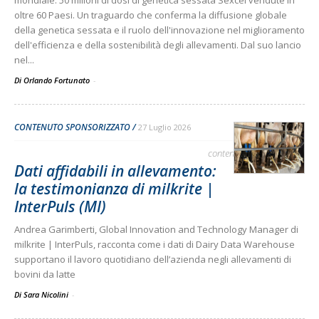
mondiale: 50 milioni di dosi di genetica sessata Sexcel vendute in
oltre 60 Paesi. Un traguardo che conferma la diffusione globale
della genetica sessata e il ruolo dell'innovazione nel miglioramento
dell'efficienza e della sostenibilità degli allevamenti. Dal suo lancio
nel...
Di Orlando Fortunato
-
CONTENUTO SPONSORIZZATO
27 Luglio 2026
contenuto sponsorizzato
Dati affidabili in allevamento:
la testimonianza di milkrite |
InterPuls (MI)
Andrea Garimberti, Global Innovation and Technology Manager di
milkrite | InterPuls, racconta come i dati di Dairy Data Warehouse
supportano il lavoro quotidiano dell’azienda negli allevamenti di
bovini da latte
Di Sara Nicolini
-