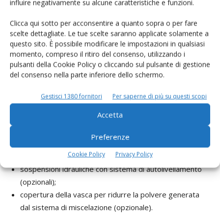
influire negativamente su alcune caratteristiche e funzioni.
elevati;
migliorata capacità di carico grazie a un’eccellente
Clicca qui sotto per acconsentire a quanto sopra o per fare
distribuzione dei pesi;
scelte dettagliate. Le tue scelte saranno applicate solamente a
miglior raffreddamento del vano motore;
questo sito. È possibile modificare le impostazioni in qualsiasi
affidabilità e durata nel tempo grazie al telaio modulare
momento, compreso il ritiro del consenso, utilizzando i
pulsanti della Cookie Policy o cliccando sul pulsante di gestione
ad alta resistenza e a una componentistica di massimo
del consenso nella parte inferiore dello schermo.
livello;
cofano posteriore completamente apribile che
Gestisci 1380 fornitori
Per saperne di più su questi scopi
permette la completa accessibilità a motore diesel e
Accetta
sistemi idrostatici;
trasmissione automatica della trazione;
Preferenze
trazione posteriore o a 4 ruote sterzanti (opzionale);
Cookie Policy
Privacy Policy
due o quattro ruote sterzanti (opzionali);
sospensioni idrauliche con sistema di autolivellamento
(opzionali);
copertura della vasca per ridurre la polvere generata
dal sistema di miscelazione (opzionale).