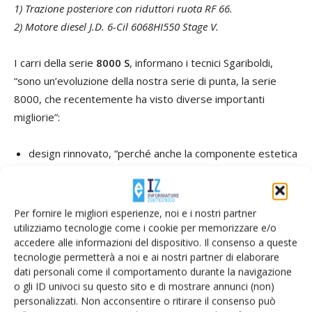
1) Trazione posteriore con riduttori ruota RF 66.
2) Motore diesel J.D. 6-Cil 6068HI550 Stage V.
I carri della serie
8000 S
, informano i tecnici Sgariboldi,
“sono un’evoluzione della nostra serie di punta, la serie
8000, che recentemente ha visto diverse importanti
migliorie”:
design rinnovato, “perché anche la componente estetica
sia in grado di veicolare un messaggio di valore”;
impianto idraulico ulteriormente migliorato, che limita le
dispersioni e garantisce maggiore disponibilità di
Per fornire le migliori esperienze, noi e i nostri partner
potenza e minori consumi, oltre che alti livelli di
utilizziamo tecnologie come i cookie per memorizzare e/o
accedere alle informazioni del dispositivo. Il consenso a queste
efficienza;
tecnologie permetterà a noi e ai nostri partner di elaborare
software potenziato, che permette un’interazione
dati personali come il comportamento durante la navigazione
totale con la macchina per un ausilio maggiore
o gli ID univoci su questo sito e di mostrare annunci (non)
all'operatore e per standard di controllo ancora più
personalizzati. Non acconsentire o ritirare il consenso può