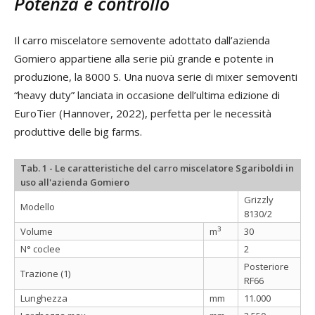
Potenza e controllo
Il carro miscelatore semovente adottato dall’azienda
Gomiero appartiene alla serie più grande e potente in
produzione, la 8000 S. Una nuova serie di mixer semoventi
“heavy duty” lanciata in occasione dell’ultima edizione di
EuroTier (Hannover, 2022), perfetta per le necessità
produttive delle big farms.
Tab. 1 - Le caratteristiche del carro miscelatore Sgariboldi in
uso all'azienda Gomiero
Grizzly
Modello
8130/2
3
Volume
m
30
N° coclee
2
Posteriore
Trazione (1)
RF66
Lunghezza
mm
11.000