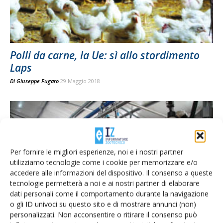
Polli da carne, la Ue: sì allo stordimento
Laps
Di
Giuseppe Fugaro
29 Maggio 2018
Per fornire le migliori esperienze, noi e i nostri partner
utilizziamo tecnologie come i cookie per memorizzare e/o
accedere alle informazioni del dispositivo. Il consenso a queste
tecnologie permetterà a noi e ai nostri partner di elaborare
dati personali come il comportamento durante la navigazione
o gli ID univoci su questo sito e di mostrare annunci (non)
Quote latte: regolazione offerta, così le
personalizzati. Non acconsentire o ritirare il consenso può