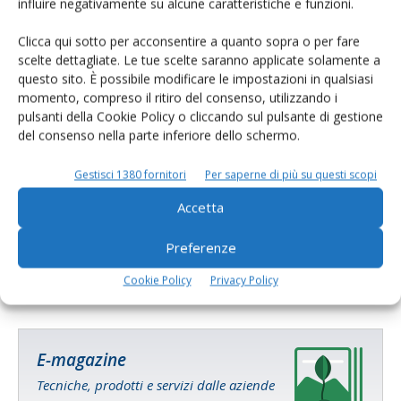
domande
influire negativamente su alcune caratteristiche e funzioni.
Di Stefano Boccoli
-
17 Ottobre 2016
Clicca qui sotto per acconsentire a quanto sopra o per fare
scelte dettagliate. Le tue scelte saranno applicate solamente a
questo sito. È possibile modificare le impostazioni in qualsiasi
momento, compreso il ritiro del consenso, utilizzando i
pulsanti della Cookie Policy o cliccando sul pulsante di gestione
del consenso nella parte inferiore dello schermo.
Gestisci 1380 fornitori
Per saperne di più su questi scopi
Accetta
Preferenze
Benessere animale, nuovo regolamento Ue
Cookie Policy
Privacy Policy
Di
Giorgio Setti
2 Aprile 2016
E-magazine
Tecniche, prodotti e servizi dalle aziende