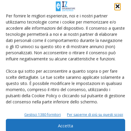
Di
Orlando Fortunato
31 Ottobre 2018
Per fornire le migliori esperienze, noi e i nostri partner
utilizziamo tecnologie come i cookie per memorizzare e/o
accedere alle informazioni del dispositivo. Il consenso a queste
tecnologie permetterà a noi e ai nostri partner di elaborare
dati personali come il comportamento durante la navigazione
o gli ID univoci su questo sito e di mostrare annunci (non)
personalizzati. Non acconsentire o ritirare il consenso può
influire negativamente su alcune caratteristiche e funzioni.
Clicca qui sotto per acconsentire a quanto sopra o per fare
scelte dettagliate. Le tue scelte saranno applicate solamente a
Piercristiano Brazzale ai vertici della
questo sito. È possibile modificare le impostazioni in qualsiasi
Federazione internazionale del latte
momento, compreso il ritiro del consenso, utilizzando i
pulsanti della Cookie Policy o cliccando sul pulsante di gestione
Di
Carmen Miranda
26 Ottobre 2018
del consenso nella parte inferiore dello schermo.
Gestisci 1380 fornitori
Per saperne di più su questi scopi
Accetta