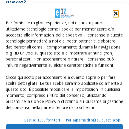
prezzo?
Di
Matteo Lasagna
23 Gennaio 2023
Per fornire le migliori esperienze, noi e i nostri partner
utilizziamo tecnologie come i cookie per memorizzare e/o
accedere alle informazioni del dispositivo. Il consenso a queste
tecnologie permetterà a noi e ai nostri partner di elaborare
dati personali come il comportamento durante la navigazione
o gli ID univoci su questo sito e di mostrare annunci (non)
personalizzati. Non acconsentire o ritirare il consenso può
influire negativamente su alcune caratteristiche e funzioni.
Clicca qui sotto per acconsentire a quanto sopra o per fare
scelte dettagliate. Le tue scelte saranno applicate solamente a
Fiera di Montichiari: ottimismo per il
questo sito. È possibile modificare le impostazioni in qualsiasi
mercato lattiero caseario
momento, compreso il ritiro del consenso, utilizzando i
pulsanti della Cookie Policy o cliccando sul pulsante di gestione
Di
Orlando Fortunato
10 Agosto 2022
del consenso nella parte inferiore dello schermo.
Gestisci 1380 fornitori
Per saperne di più su questi scopi