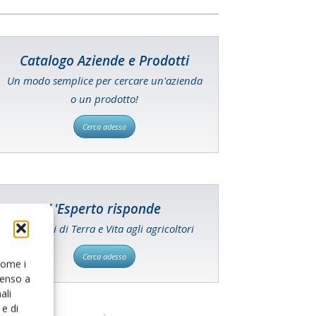
Catalogo Aziende e Prodotti
Un modo semplice per cercare un'azienda
o un prodotto!
Cerca adesso
L'Esperto risponde
I consigli di Terra e Vita agli agricoltori
Cerca adesso
 come i
senso a
ali
e di