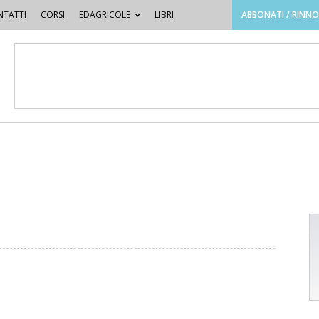
TATTI
CORSI
EDAGRICOLE
LIBRI
ABBONATI / RINN