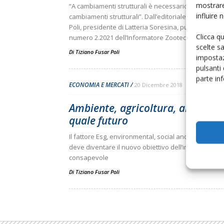
mostrare
“A cambiamenti strutturali è necessario rispondere
influire
cambiamenti strutturali”. Dall’editoriale di Tiziano F
Poli, presidente di Latteria Soresina, pubblicato sul
Clicca q
numero 2.2021 dell’Informatore Zootecnico
scelte s
Di
Tiziano Fusar Poli
impostaz
pulsanti
parte in
ECONOMIA E MERCATI
20 Dicembre 2018
Ambiente, agricoltura, allevame
quale futuro
Il fattore Esg, environmental, social and governanc
deve diventare il nuovo obiettivo dell’imprenditore
consapevole
Di
Tiziano Fusar Poli