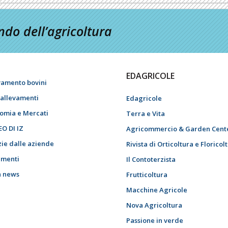
do dell’agricoltura
EDAGRICOLE
vamento bovini
i allevamenti
Edagricole
omia e Mercati
Terra e Vita
EO DI IZ
Agricommercio & Garden Cent
zie dalle aziende
Rivista di Orticoltura e Floricol
menti
Il Contoterzista
h news
Frutticoltura
Macchine Agricole
Nova Agricoltura
Passione in verde