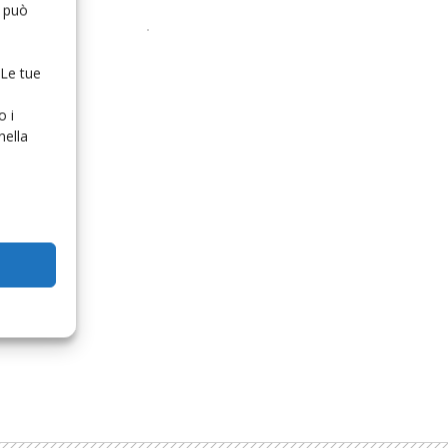
o può
 Le tue
o i
nella