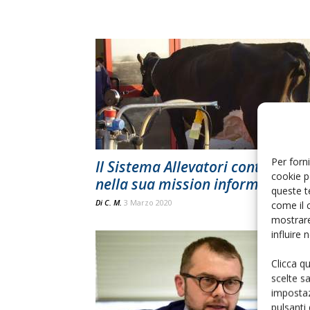
Per forni
Il Sistema Allevatori continua
cookie p
nella sua mission informativa
queste t
Di
C. M.
3 Marzo 2020
come il 
mostrare
influire
Clicca q
scelte s
impostaz
pulsanti