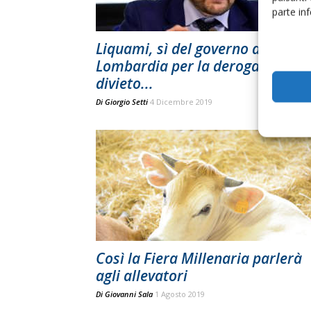
parte in
Liquami, sì del governo alla
Lombardia per la deroga sul
divieto...
Di
Giorgio Setti
4 Dicembre 2019
Così la Fiera Millenaria parlerà
agli allevatori
Di
Giovanni Sala
1 Agosto 2019