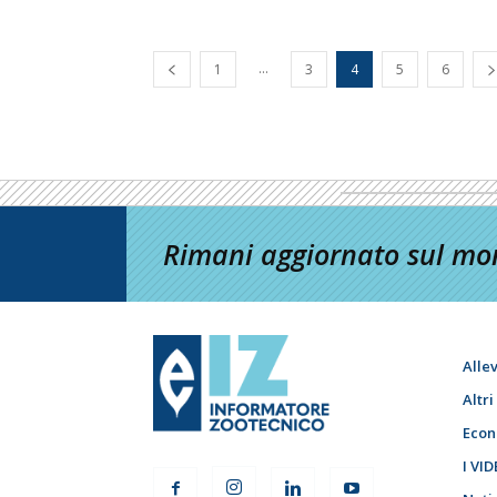
...
1
3
4
5
6
Rimani aggiornato sul mon
Alle
Altr
Econ
I VID