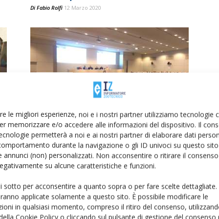
Di
Fabio Rolfi
12 Marzo 2020
re le migliori esperienze, noi e i nostri partner utilizziamo tecnologie
Aral: dobbiamo migliorare il
er memorizzare e/o accedere alle informazioni del dispositivo. Il con
reddito degli allevatori
ecnologie permetterà a noi e ai nostri partner di elaborare dati person
Di
Redazione Informatore Zootecnico
20 Febbraio 2020
comportamento durante la navigazione o gli ID univoci su questo sito 
 annunci (non) personalizzati. Non acconsentire o ritirare il consens
 negativamente su alcune caratteristiche e funzioni.
ui sotto per acconsentire a quanto sopra o per fare scelte dettagliate.
aranno applicate solamente a questo sito. È possibile modificare le
ioni in qualsiasi momento, compreso il ritiro del consenso, utilizzand
 della Cookie Policy o cliccando sul pulsante di gestione del consenso 