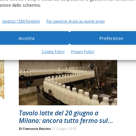
feriore dello schermo.
Aral: più benessere e meno
Gestisci 1380 fornitori
Per saperne di più su questi scopi
antibiotici
Di
Orlando Fortunato
12 Agosto 2019
Accetta
Preferenze
Cookie Policy
Privacy Policy
Tavolo latte del 20 giugno a
Milano: ancora tutto fermo sul...
Di
Francesca Baccino
27 Giugno 2019