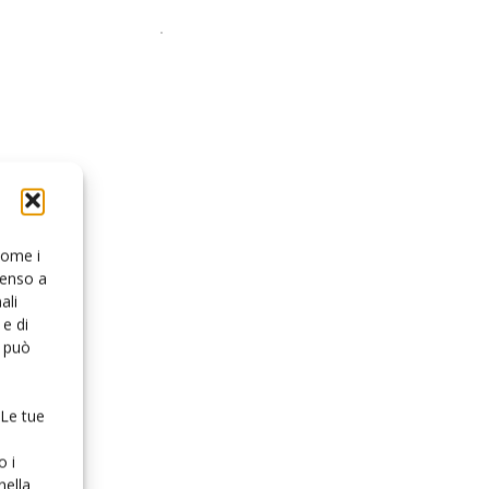
 come i
senso a
ali
e di
o può
 Le tue
o i
nella