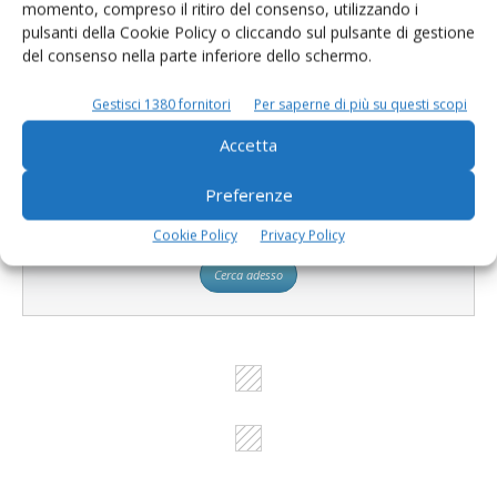
momento, compreso il ritiro del consenso, utilizzando i
prodotto!
pulsanti della Cookie Policy o cliccando sul pulsante di gestione
del consenso nella parte inferiore dello schermo.
Cerca adesso
Gestisci 1380 fornitori
Per saperne di più su questi scopi
Accetta
Preferenze
L'Esperto risponde
I consigli di Terra e Vita agli agricoltori
Cookie Policy
Privacy Policy
Cerca adesso