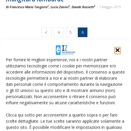
1
2
3
Di Francesco Maria Tangorra
, Lucio Zanini
, Davide Rossetti
-
7 Maggio 2015
4
5
6
E-magazine
Per fornire le migliori esperienze, noi e i nostri partner
utilizziamo tecnologie come i cookie per memorizzare e/o
Tecniche, prodotti e servizi dalle aziende
accedere alle informazioni del dispositivo. Il consenso a queste
tecnologie permetterà a noi e ai nostri partner di elaborare
dati personali come il comportamento durante la navigazione
o gli ID univoci su questo sito e di mostrare annunci (non)
personalizzati. Non acconsentire o ritirare il consenso può
influire negativamente su alcune caratteristiche e funzioni.
Clicca qui sotto per acconsentire a quanto sopra o per fare
scelte dettagliate. Le tue scelte saranno applicate solamente a
Catalogo Aziende e Prodotti
questo sito. È possibile modificare le impostazioni in qualsiasi
Un modo semplice per cercare un'azienda o un