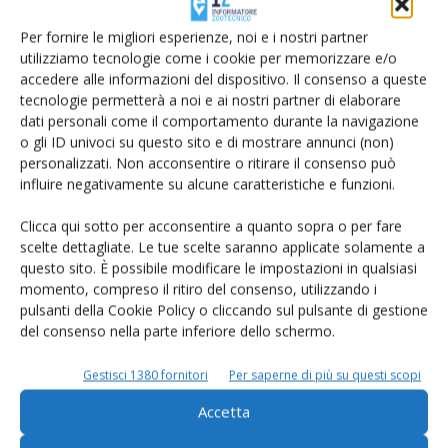
Per fornire le migliori esperienze, noi e i nostri partner
utilizziamo tecnologie come i cookie per memorizzare e/o
accedere alle informazioni del dispositivo. Il consenso a queste
Il prezzo del latte spot supera i 40 euro al
tecnologie permetterà a noi e ai nostri partner di elaborare
quintale
dati personali come il comportamento durante la navigazione
Di
Matteo Bernardelli
28 Agosto 2018
o gli ID univoci su questo sito e di mostrare annunci (non)
personalizzati. Non acconsentire o ritirare il consenso può
influire negativamente su alcune caratteristiche e funzioni.
Clicca qui sotto per acconsentire a quanto sopra o per fare
7
8
9
scelte dettagliate. Le tue scelte saranno applicate solamente a
questo sito. È possibile modificare le impostazioni in qualsiasi
momento, compreso il ritiro del consenso, utilizzando i
pulsanti della Cookie Policy o cliccando sul pulsante di gestione
E-magazine
del consenso nella parte inferiore dello schermo.
Tecniche, prodotti e servizi dalle aziende
Gestisci 1380 fornitori
Per saperne di più su questi scopi
Accetta