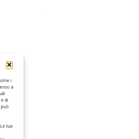
 come i
senso a
ali
e di
o può
 Le tue