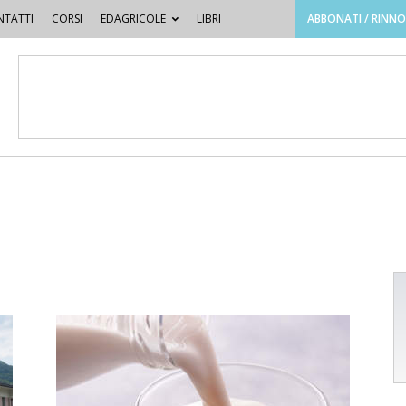
TATTI
CORSI
EDAGRICOLE
LIBRI
ABBONATI / RINN