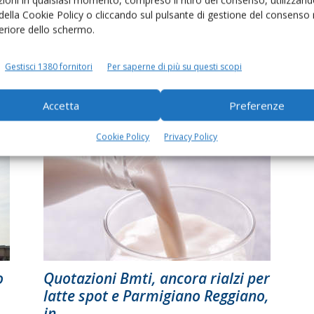
ioni in qualsiasi momento, compreso il ritiro del consenso, utilizzand
 della Cookie Policy o cliccando sul pulsante di gestione del consenso 
feriore dello schermo.
Prezzi Bmti, il latte spot italiano
Gestisci 1380 fornitori
Per saperne di più su questi scopi
costa meno di quello tedesco...
Di
Francesca Baccino
17 Febbraio 2026
Accetta
Preferenze
Cookie Policy
Privacy Policy
o
Quotazioni Bmti, ancora rialzi per
latte spot e Parmigiano Reggiano,
in...