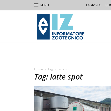
LA RIVISTA
CON
IZ
Informatore
Zootecnico
Home
Tag
Latte spot
Tag: latte spot