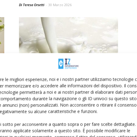
Di Teresa Orsetti
-
30 Marzo 2026
Quotazioni Bmti, sempre più in
re le migliori esperienze, noi e i nostri partner utilizziamo tecnologie
basso il latte spot, avanzano
er memorizzare e/o accedere alle informazioni del dispositivo. Il con
burro...
ecnologie permetterà a noi e ai nostri partner di elaborare dati person
Di
Francesca Baccino
10 Marzo 2026
comportamento durante la navigazione o gli ID univoci su questo sito 
 annunci (non) personalizzati. Non acconsentire o ritirare il consens
 negativamente su alcune caratteristiche e funzioni.
ui sotto per acconsentire a quanto sopra o per fare scelte dettagliate.
aranno applicate solamente a questo sito. È possibile modificare le