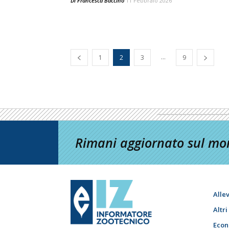
Di
Francesca Baccino
11 Febbraio 2026
...
1
2
3
9
Rimani aggiornato sul mon
Alle
Altr
Econ