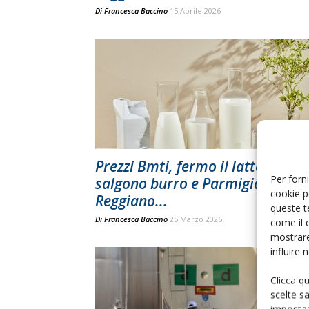
Di
Francesca Baccino
15 Aprile 2026
Prezzi Bmti, fermo il latte spot,
Per forni
salgono burro e Parmigiano
cookie p
Reggiano...
queste t
Di
Francesca Baccino
25 Marzo 2026
come il 
mostrare
influire
Clicca q
scelte s