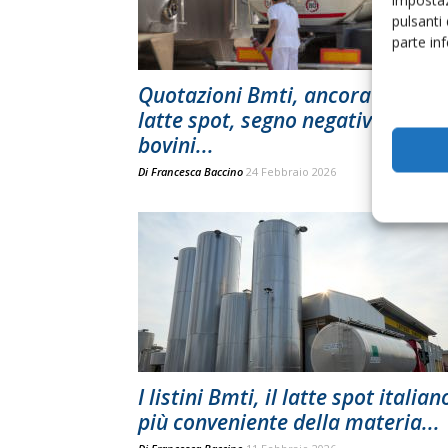
impostaz
pulsanti
parte in
Quotazioni Bmti, ancora giù il
latte spot, segno negativo per
bovini...
Di
Francesca Baccino
24 Febbraio 2026
I listini Bmti, il latte spot italian
più conveniente della materia...