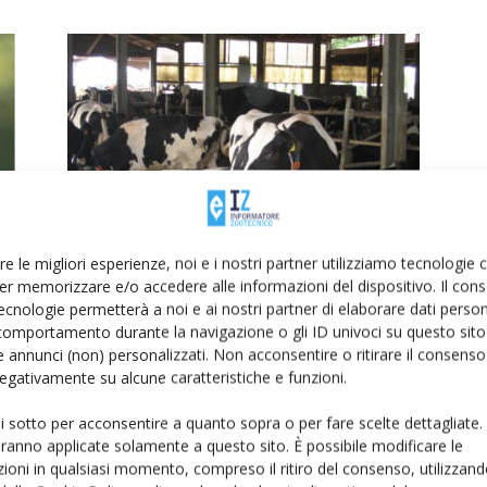
o
Ma la sostenibilità non è soltanto
ambientale
re le migliori esperienze, noi e i nostri partner utilizziamo tecnologie
er memorizzare e/o accedere alle informazioni del dispositivo. Il con
Di
Ildebrando Bonacini
18 Novembre 2019
ecnologie permetterà a noi e ai nostri partner di elaborare dati person
comportamento durante la navigazione o gli ID univoci su questo sito 
 annunci (non) personalizzati. Non acconsentire o ritirare il consens
 negativamente su alcune caratteristiche e funzioni.
ui sotto per acconsentire a quanto sopra o per fare scelte dettagliate.
aranno applicate solamente a questo sito. È possibile modificare le
ioni in qualsiasi momento, compreso il ritiro del consenso, utilizzand