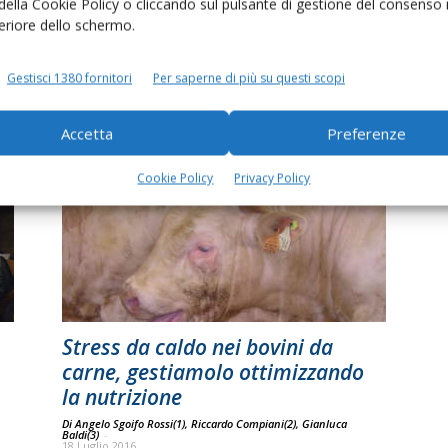
 della Cookie Policy o cliccando sul pulsante di gestione del consenso 
feriore dello schermo.
l
Ambiente, agricoltura,
Gestisci 1380 fornitori
Per saperne di più su questi scopi
allevamento, quale futuro
Di
Tiziano Fusar Poli
20 Dicembre 2018
Accetta
Preferenze
Cookie Policy
Privacy Policy
Stress da caldo nei bovini da
carne, gestiamolo ottimizzando
la nutrizione
Di Angelo Sgoifo Rossi(1), Riccardo Compiani(2), Gianluca
Baldi(3)
-
18 Luglio 2016