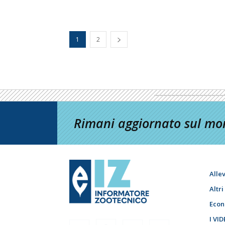
1
2
Rimani aggiornato sul mon
Alle
Altr
Econ
I VID