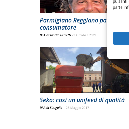
pulsanti
parte in
Parmigiano Reggiano patto con i
consumatore
Di
Alessandra Ferretti
22 Ottobre 2019
Seko: così un unifeed di qualità
Di Ada Sinigalia
-
25 Maggio 2017