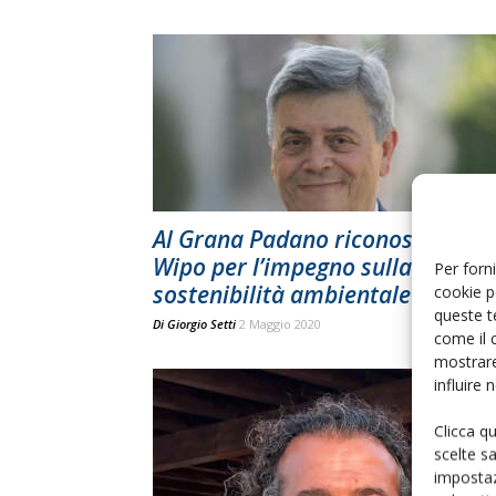
Al Grana Padano riconosciment
Wipo per l’impegno sulla
Per forni
sostenibilità ambientale
cookie p
queste t
Di
Giorgio Setti
2 Maggio 2020
come il 
mostrare
influire
Clicca q
scelte s
impostaz