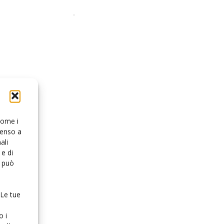
 come i
senso a
ali
e di
o può
 Le tue
o i