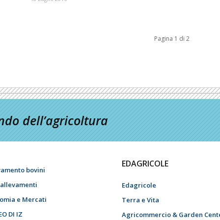
Pagina 1 di 2
do dell’agricoltura
EDAGRICOLE
vamento bovini
i allevamenti
Edagricole
omia e Mercati
Terra e Vita
EO DI IZ
Agricommercio & Garden Cent