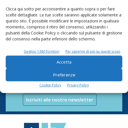
Clicca qui sotto per acconsentire a quanto sopra o per fare
scelte dettagliate. Le tue scelte saranno applicate solamente a
questo sito. È possibile modificare le impostazioni in qualsiasi
momento, compreso il ritiro del consenso, utilizzando i
pulsanti della Cookie Policy o cliccando sul pulsante di gestione
del consenso nella parte inferiore dello schermo.
Gestisci 1380 fornitori
Per saperne di più su questi scopi
Accetta
Rimani aggiornato sul mondo
Preferenze
dell’agricoltura
Cookie Policy
Privacy Policy
Iscriviti alle nostre newsletter