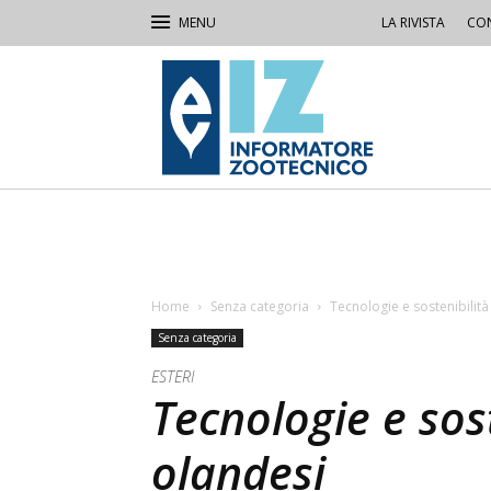
LA RIVISTA
CON
IZ
Informatore
Zootecnico
Home
Senza categoria
Tecnologie e sostenibilità 
Senza categoria
ESTERI
Tecnologie e sost
olandesi