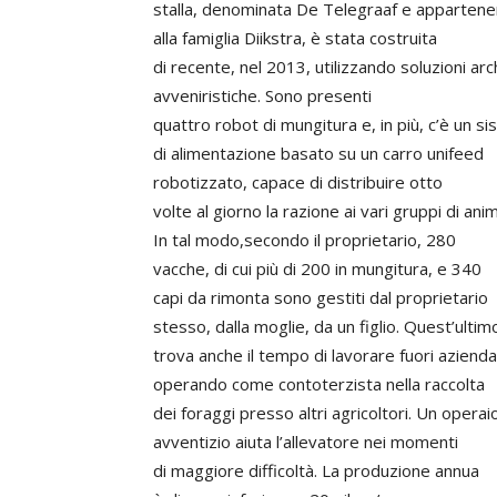
stalla, denominata De Telegraaf e apparten
alla famiglia Diikstra, è stata costruita
di recente, nel 2013, utilizzando soluzioni arc
avveniristiche. Sono presenti
quattro robot di mungitura e, in più, c’è un s
di alimentazione basato su un carro unifeed
robotizzato, capace di distribuire otto
volte al giorno la razione ai vari gruppi di anim
In tal modo,secondo il proprietario, 280
vacche, di cui più di 200 in mungitura, e 340
capi da rimonta sono gestiti dal proprietario
stesso, dalla moglie, da un figlio. Quest’ultim
trova anche il tempo di lavorare fuori azienda
operando come contoterzista nella raccolta
dei foraggi presso altri agricoltori. Un operai
avventizio aiuta l’allevatore nei momenti
di maggiore difficoltà. La produzione annua