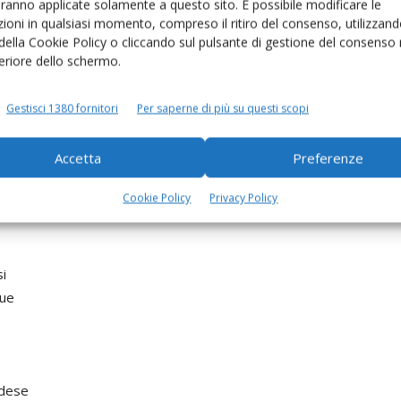
aranno applicate solamente a questo sito. È possibile modificare le
ioni in qualsiasi momento, compreso il ritiro del consenso, utilizzand
 della Cookie Policy o cliccando sul pulsante di gestione del consenso 
5, data che segnerà la fine del regime quote latte,
feriore dello schermo.
pagato
Gestisci 1380 fornitori
Per saperne di più su questi scopi
le
Accetta
Preferenze
Cookie Policy
Privacy Policy
ori
si
que
ndese