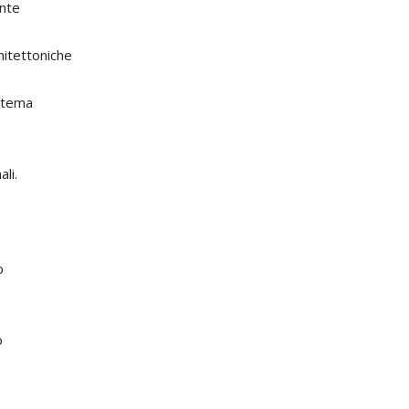
ente
hitettoniche
istema
ali.
o
o