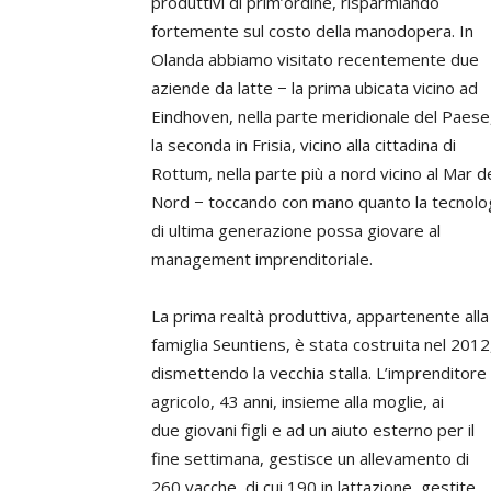
produttivi di prim’ordine, risparmiando
fortemente sul costo della manodopera. In
Olanda abbiamo visitato recentemente due
aziende da latte − la prima ubicata vicino ad
Eindhoven, nella parte meridionale del Paese
la seconda in Frisia, vicino alla cittadina di
Rottum, nella parte più a nord vicino al Mar d
Nord − toccando con mano quanto la tecnolo
di ultima generazione possa giovare al
management imprenditoriale.
La prima realtà produttiva, appartenente alla
famiglia Seuntiens, è stata costruita nel 2012
dismettendo la vecchia stalla. L’imprenditore
agricolo, 43 anni, insieme alla moglie, ai
due giovani figli e ad un aiuto esterno per il
fine settimana, gestisce un allevamento di
260 vacche, di cui 190 in lattazione, gestite