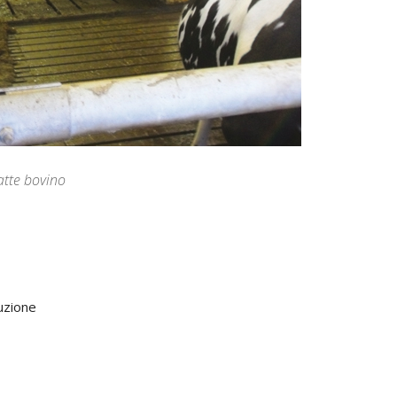
atte bovino
uzione