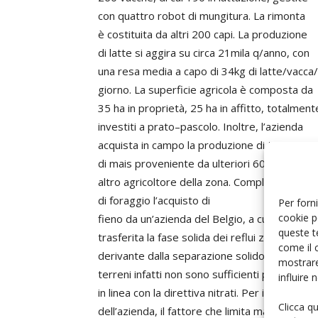
con quattro robot di mungitura. La rimonta
è costituita da altri 200 capi. La produzione
di latte si aggira su circa 21mila q/anno, con
una resa media a capo di 34kg di latte/vacca/
giorno. La superficie agricola è composta da
35 ha in proprietà, 25 ha in affitto, totalment
investiti a prato–pascolo. Inoltre, l’azienda
acquista in campo la produzione di trinciato
di mais proveniente da ulteriori 60 ha di un
altro agricoltore della zona. Completa l’app
di foraggio l’acquisto di
Per forni
cookie p
fieno da un’azienda del Belgio, a cui poi viene
queste t
trasferita la fase solida dei reflui zootecnici
come il 
derivante dalla separazione solido–liquido. I
mostrare
terreni infatti non sono sufficienti per essere
influire
in linea con la direttiva nitrati. Per il titolare
Clicca q
dell’azienda, il fattore che limita maggiormen