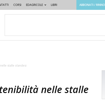
TATTI
CORSI
EDAGRICOLE
LIBRI
ABBONATI / RINN
nelle stalle olandesi
enibilità nelle stalle