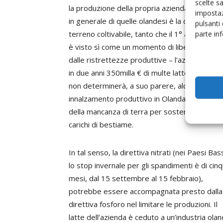
scelte s
la produzione della propria azienda e
impostaz
in generale di quelle olandesi è la carenza di
pulsanti
terreno coltivabile, tanto che il 1° aprile 201
parte in
è visto sì come un momento di liberazione
dalle ristrettezze produttive – l’azienda ha 
in due anni 350milla € di multe latte – ma
non determinerà, a suo parere, alcun sensibi
innalzamento produttivo in Olanda a causa
della mancanza di terra per sostenere maggi
carichi di bestiame.
In tal senso, la direttiva nitrati (nei Paesi Bas
lo stop invernale per gli spandimenti è di cin
mesi, dal 15 settembre al 15 febbraio),
potrebbe essere accompagnata presto dalla
direttiva fosforo nel limitare le produzioni. Il
latte dell’azienda è ceduto a un’industria ola