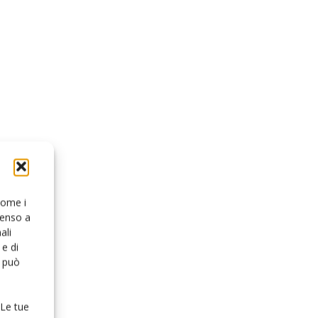
 come i
senso a
ali
e di
o può
 Le tue