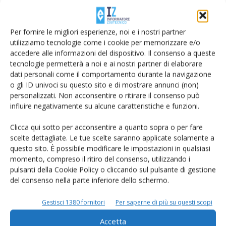
potrebbe essere trasportato al fegato attraverso la vena
porta ed escreto per via urinaria, come accade già per altri
Per fornire le migliori esperienze, noi e i nostri partner
steroidi (Piper T. et al., 2010).
utilizziamo tecnologie come i cookie per memorizzare e/o
accedere alle informazioni del dispositivo. Il consenso a queste
tecnologie permetterà a noi e ai nostri partner di elaborare
dati personali come il comportamento durante la navigazione
o gli ID univoci su questo sito e di mostrare annunci (non)
Contaminazioni
personalizzati. Non acconsentire o ritirare il consenso può
influire negativamente su alcune caratteristiche e funzioni.
e falsi positivi? No
Clicca qui sotto per acconsentire a quanto sopra o per fare
scelte dettagliate. Le tue scelte saranno applicate solamente a
questo sito. È possibile modificare le impostazioni in qualsiasi
momento, compreso il ritiro del consenso, utilizzando i
pulsanti della Cookie Policy o cliccando sul pulsante di gestione
In questi anni è stata anche presa in considerazione
del consenso nella parte inferiore dello schermo.
l’ipotesi che la presenza di prednisolone nelle urine
potesse essere dovuta ad una non adeguata pratica di
Gestisci 1380 fornitori
Per saperne di più su questi scopi
campionamento o di conservazione del campione, con
Accetta
conseguente contaminazione batterica di origine fecale o