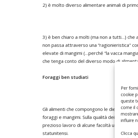
2) è molto diverso alimentare animali di prim
3) è ben chiaro a molti (ma non a tutti…) che 
non passa attraverso una “ragionieristica" con
elevate di mangimi (…perché “la vacca mangia 
che tenga conto del diverso modo di alimentars
Foraggi ben studiati
Per forni
cookie p
queste t
come il 
Gli alimenti che compongono le diete delle vac
mostrare
foraggi e mangimi. Sulla qualità dei foraggi si è
influire
prezioso lavoro di alcune facoltà universitarie,
statunitensi.
Clicca q