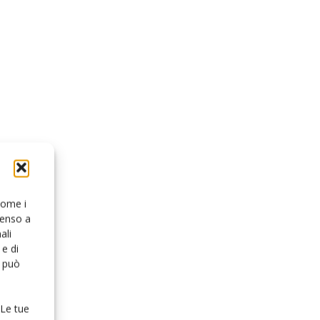
 come i
senso a
ali
e di
o può
 Le tue