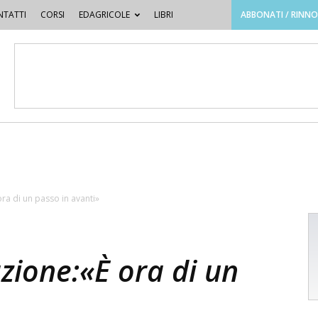
TATTI
CORSI
EDAGRICOLE
LIBRI
ABBONATI / RINN
ra di un passo in avanti»
zione:«È ora di un