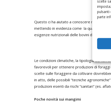
scelte s
impostaz
pulsanti
parte in
Questo ci ha aiutato a conoscere molto meglio
mettendo in evidenza come la qualità spesso 
esigenze nutrizionali delle bovini da latte.
Le condizioni climatiche, la tipologia dei terr
favorevoli per ottenere produzioni di foraggi c
scelte sulle foraggere da coltivare dovrebb
in atto, delle possibili “tecniche agronomiche”
produzioni esenti da rischi “sanitari” (es. afla
Poche novità sui mangimi