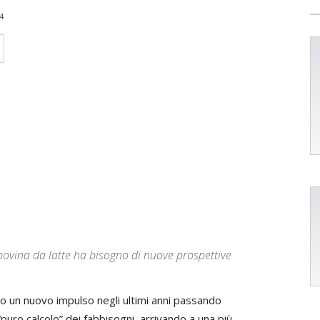
4
bovina da latte ha bisogno di nuove prospettive
to un nuovo impulso negli ultimi anni passando
“puro calcolo” dei fabbisogni, arrivando a una più