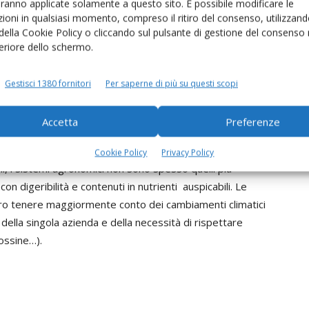
aranno applicate solamente a questo sito. È possibile modificare le
ioni in qualsiasi momento, compreso il ritiro del consenso, utilizzand
 della Cookie Policy o cliccando sul pulsante di gestione del consenso 
feriore dello schermo.
 le caratteristiche delle foraggere “made in Italy”,
fatica ad essere quella giusta per soddisfare le
Gestisci 1380 fornitori
Per saperne di più su questi scopi
Accetta
Preferenze
Cookie Policy
Privacy Policy
eni, i sistemi agronomici non sono spesso quelli più
on digeribilità e contenuti in nutrienti auspicabili. Le
ero tenere maggiormente conto dei cambiamenti climatici
 della singola azienda e della necessità di rispettare
tossine…).