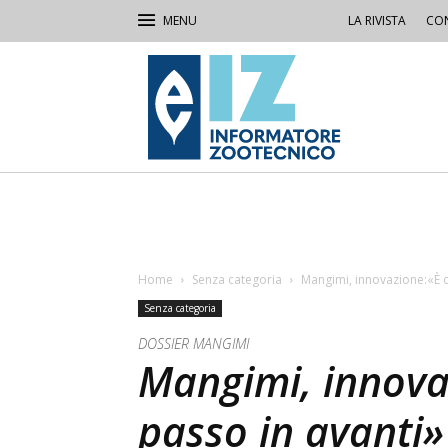
LA RIVISTA
CON
IZ
Informatore
Zootecnico
Home
Senza categoria
Mangimi, innovazione:«È o
Senza categoria
DOSSIER MANGIMI
Mangimi, innova
passo in avanti»