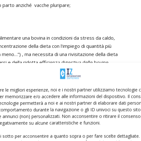
o parto anziché vacche pluripare;
alimentare una bovina in condizioni da stress da caldo,
centrazione della dieta con l'impiego di quantità più
meno…”) , ma necessita di una rivisitazione della dieta
i e della ridotta efficienza digestiva delle bovine.
re le migliori esperienze, noi e i nostri partner utilizziamo tecnologie
er memorizzare e/o accedere alle informazioni del dispositivo. Il con
ecnologie permetterà a noi e ai nostri partner di elaborare dati person
comportamento durante la navigazione o gli ID univoci su questo sito 
che lattifere si distinguono nelle due grandi categorie:
 annunci (non) personalizzati. Non acconsentire o ritirare il consens
 concentrata la ricerca degli ultimi anni in Italia grazie al
 negativamente su alcune caratteristiche e funzioni.
 in collaborazione con prestigiosi istituti di ricerca
ui sotto per acconsentire a quanto sopra o per fare scelte dettagliate.