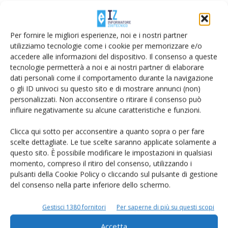
Di Alessandra Ferretti
-
29 Febbraio 2016
Per fornire le migliori esperienze, noi e i nostri partner
utilizziamo tecnologie come i cookie per memorizzare e/o
accedere alle informazioni del dispositivo. Il consenso a queste
tecnologie permetterà a noi e ai nostri partner di elaborare
dati personali come il comportamento durante la navigazione
o gli ID univoci su questo sito e di mostrare annunci (non)
personalizzati. Non acconsentire o ritirare il consenso può
influire negativamente su alcune caratteristiche e funzioni.
Clicca qui sotto per acconsentire a quanto sopra o per fare
Navarotto: i trend nella progettazione
scelte dettagliate. Le tue scelte saranno applicate solamente a
questo sito. È possibile modificare le impostazioni in qualsiasi
delle stalle
momento, compreso il ritiro del consenso, utilizzando i
Di Alessandra Ferretti
-
8 Settembre 2015
pulsanti della Cookie Policy o cliccando sul pulsante di gestione
del consenso nella parte inferiore dello schermo.
Gestisci 1380 fornitori
Per saperne di più su questi scopi
Accetta