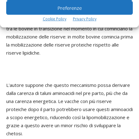
Preferenze
Questi dati sono confermati anche da recenti ricerche (Van
Cookie Policy
Privacy Policy
der Drift et al., 2012), in cui si nota una grande variabilità
tra le bovine in transizione nel momento in cui cominciano la
mobilizzazione delle riserve: in molte bovine comincia prima
la mobilizzazione delle riserve proteiche rispetto alle
riserve lipidiche.
L'autore suppone che questo meccanismo possa derivare
dalla carenza di taluni aminoacidi nel pre parto, più che da
una carenza energetica. Le vacche con più riserve
proteiche dopo il parto potrebbero usare questi aminoacidi
a scopo energetico, riducendo così la lipomobilizzazione e
grazie a questo avere un minor rischio di sviluppare la
chetosi.