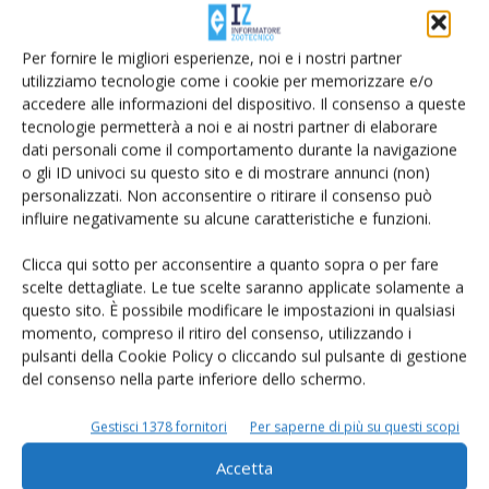
Ricerche condotte presso l'università di Cornell hanno
valutato la carenza di proteina metabolizzabile di 80 bovine
Per fornire le migliori esperienze, noi e i nostri partner
nelle prime quattro settimane dopo il parto, determinando
utilizziamo tecnologie come i cookie per memorizzare e/o
accedere alle informazioni del dispositivo. Il consenso a queste
il momento più negativo a 7 giorni post-parto con un deficit
tecnologie permetterà a noi e ai nostri partner di elaborare
pari a 600 grammi. Le bovine tornavano in un bilancio
dati personali come il comportamento durante la navigazione
positivo alla terza settimana di lattazione.
o gli ID univoci su questo sito e di mostrare annunci (non)
personalizzati. Non acconsentire o ritirare il consenso può
influire negativamente su alcune caratteristiche e funzioni.
Clicca qui sotto per acconsentire a quanto sopra o per fare
È stato calcolato che nei primi 7-10 giorni dopo il parto le
scelte dettagliate. Le tue scelte saranno applicate solamente a
bovine ad alta produzione mobilizzano fino a 1000 grammi
questo sito. È possibile modificare le impostazioni in qualsiasi
momento, compreso il ritiro del consenso, utilizzando i
al giorno di proteine corporee per coprire il fabbisogno in
pulsanti della Cookie Policy o cliccando sul pulsante di gestione
aminoacidi e glucosio della mammella. Mobilizzare queste
del consenso nella parte inferiore dello schermo.
proteine di riserva prima del parto riduce la quantità che
sarà disponibile dopo il parto.
Gestisci 1378 fornitori
Per saperne di più su questi scopi
Accetta