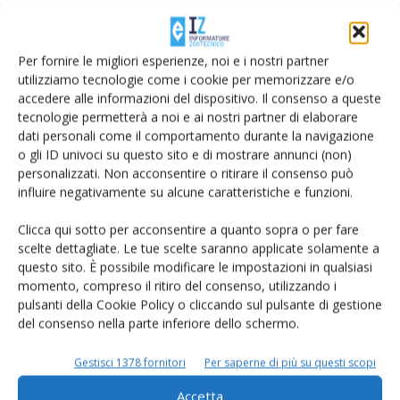
TAG
340 pratiche
bovine
BovINE Knowledge Hub
Bruxelles
buone pratiche
risultati
zootecnia
Per fornire le migliori esperienze, noi e i nostri partner
utilizziamo tecnologie come i cookie per memorizzare e/o
accedere alle informazioni del dispositivo. Il consenso a queste
tecnologie permetterà a noi e ai nostri partner di elaborare
dati personali come il comportamento durante la navigazione
Facebook
Twitter
o gli ID univoci su questo sito e di mostrare annunci (non)
personalizzati. Non acconsentire o ritirare il consenso può
influire negativamente su alcune caratteristiche e funzioni.
Articoli correlati
Clicca qui sotto per acconsentire a quanto sopra o per fare
scelte dettagliate. Le tue scelte saranno applicate solamente a
Latte, l’Italia chiederà a Bruxelles di
questo sito. È possibile modificare le impostazioni in qualsiasi
finanziare la riduzione volontaria della
momento, compreso il ritiro del consenso, utilizzando i
produzione
pulsanti della Cookie Policy o cliccando sul pulsante di gestione
del consenso nella parte inferiore dello schermo.
Dall’Ue una nuova strategia per la
Gestisci 1378 fornitori
Per saperne di più su questi scopi
zootecnia e per il ricambio
generazionale
Accetta