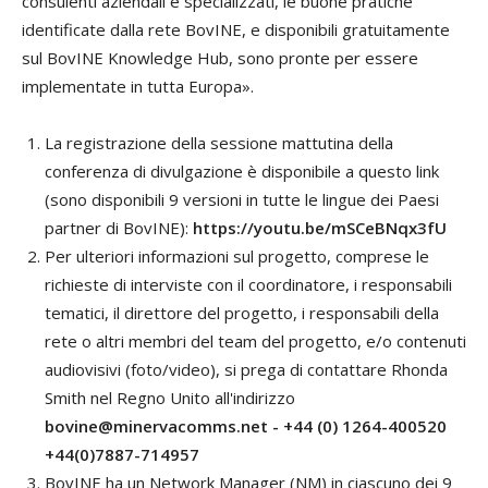
consulenti aziendali e specializzati, le buone pratiche
identificate dalla rete BovINE, e disponibili gratuitamente
sul BovINE Knowledge Hub, sono pronte per essere
implementate in tutta Europa».
La registrazione della sessione mattutina della
conferenza di divulgazione è disponibile a questo link
(sono disponibili 9 versioni in tutte le lingue dei Paesi
partner di BovINE):
https://youtu.be/mSCeBNqx3fU
Per ulteriori informazioni sul progetto, comprese le
richieste di interviste con il coordinatore, i responsabili
tematici, il direttore del progetto, i responsabili della
rete o altri membri del team del progetto, e/o contenuti
audiovisivi (foto/video), si prega di contattare Rhonda
Smith nel Regno Unito all'indirizzo
bovine@minervacomms.net - +44 (0) 1264-400520
+44(0)7887-714957
BovINE ha un Network Manager (NM) in ciascuno dei 9