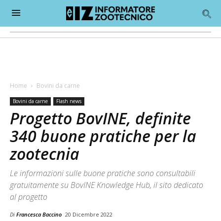
Home
Bovini da carne
Bovini da carne
Flash news
Progetto BovINE, definite
340 buone pratiche per la
zootecnia
Le informazioni sulle buone pratiche sono consultabili
gratuitamente su BovINE Knowledge Hub, il sito dedicato
al progetto
Di
Francesca Baccino
20 Dicembre 2022