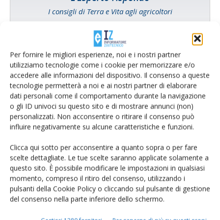
I consigli di Terra e Vita agli agricoltori
Cerca adesso
Per fornire le migliori esperienze, noi e i nostri partner
utilizziamo tecnologie come i cookie per memorizzare e/o
accedere alle informazioni del dispositivo. Il consenso a queste
tecnologie permetterà a noi e ai nostri partner di elaborare
dati personali come il comportamento durante la navigazione
o gli ID univoci su questo sito e di mostrare annunci (non)
personalizzati. Non acconsentire o ritirare il consenso può
influire negativamente su alcune caratteristiche e funzioni.
Clicca qui sotto per acconsentire a quanto sopra o per fare
scelte dettagliate. Le tue scelte saranno applicate solamente a
Rimani aggiornato sul mondo
questo sito. È possibile modificare le impostazioni in qualsiasi
momento, compreso il ritiro del consenso, utilizzando i
dell’agricoltura
pulsanti della Cookie Policy o cliccando sul pulsante di gestione
del consenso nella parte inferiore dello schermo.
Iscriviti alle nostre newsletter