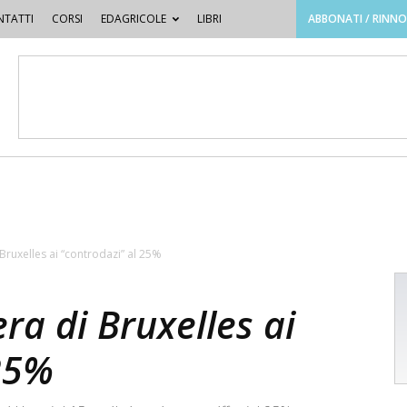
TATTI
CORSI
EDAGRICOLE
LIBRI
ABBONATI / RINN
 Bruxelles ai “controdazi” al 25%
era di Bruxelles ai
 25%