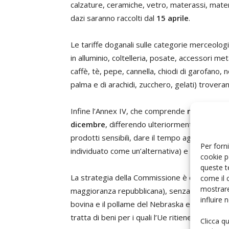
calzature, ceramiche, vetro, materassi, materia
dazi saranno raccolti dal
15 aprile
.
Le tariffe doganali sulle categorie merceologic
in alluminio, coltelleria, posate, accessori met
caffè, tè, pepe, cannella, chiodi di garofano,
palma e di arachidi, zucchero, gelati) trovera
Infine l’Annex IV, che comprende
noci,
mando
dicembre
, differendo ulteriormente l’entrat
prodotti sensibili, dare il tempo agli agricoltor
Per forni
individuato come un’alternativa) e dare un al
cookie p
queste t
La strategia della Commissione è colpire i prod
come il 
mostrare
maggioranza repubblicana), senza danneggiare 
influire
bovina e il pollame del Nebraska e del Kansas,
tratta di beni per i quali l’Ue ritiene di avere a
Clicca q