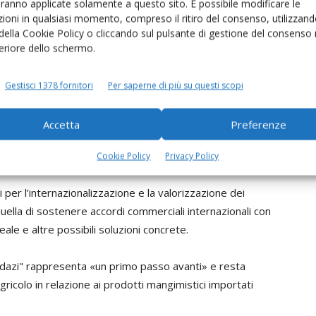
aranno applicate solamente a questo sito. È possibile modificare le
ioni in qualsiasi momento, compreso il ritiro del consenso, utilizzand
n negoziato con gli Usa
 della Cookie Policy o cliccando sul pulsante di gestione del consenso 
feriore dello schermo.
eo e servono diplomazia e risorse europee. Qualsiasi
zionale per contrastare questo delicato momento – ha
Gestisci 1378 fornitori
Per saperne di più su questi scopi
andini
, che ha incontrato la presidente del Consiglio,
, assieme alle altre origanizzaioni agricole e di
Accetta
Preferenze
alla percentuale di export per settore e quindi
 almeno il 13% circa».
Cookie Policy
Privacy Policy
 per l’internazionalizzazione e la valorizzazione dei
 quella di sostenere accordi commerciali internazionali con
ale e altre possibili soluzioni concrete.
rodazi" rappresenta «un primo passo avanti» e resta
gricolo in relazione ai prodotti mangimistici importati