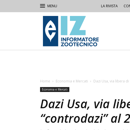
LA RIVISTA
CON
IZ
Informatore
Zootecnico
Home
Economia e Mercati
Dazi Usa, via libera di
Economia e Mercati
Dazi Usa, via lib
“controdazi” al