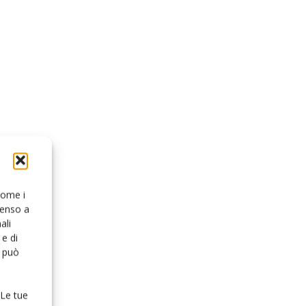
 come i
senso a
ali
e di
o può
 Le tue