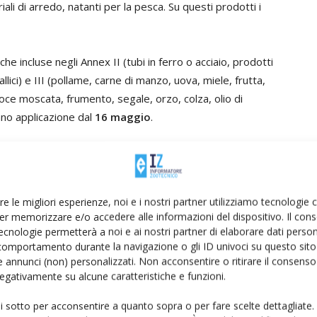
li di arredo, natanti per la pesca. Su questi prodotti i
he incluse negli Annex II (tubi in ferro o acciaio, prodotti
allici) e III (pollame, carne di manzo, uova, miele, frutta,
 noce moscata, frumento, segale, orzo, colza, olio di
nno applicazione dal
16 maggio
.
rle e semi di soia
, sarà applicabile dal
primo
a in vigore per non compromettere il raccolto di questi
i europei di individuare nuovi fornitori (il Brasile è stato
re le migliori esperienze, noi e i nostri partner utilizziamo tecnologie
tro segnale di apertura al negoziato con Washington.
er memorizzare e/o accedere alle informazioni del dispositivo. Il con
ecnologie permetterà a noi e ai nostri partner di elaborare dati person
otti situati in Stati politicamente sensibili (a
comportamento durante la navigazione o gli ID univoci su questo sito 
 annunci (non) personalizzati. Non acconsentire o ritirare il consens
l’interesse europeo: la soia della Louisiana, la carne
 negativamente su alcune caratteristiche e funzioni.
 i prodotti in legno della Georgia, Virginia e Alabama. Si
lternative.
ui sotto per acconsentire a quanto sopra o per fare scelte dettagliate.