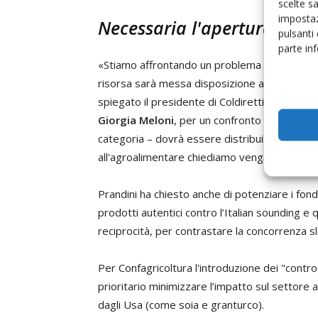
scelte s
impostaz
Necessaria l'apertura di u
pulsanti
parte in
«Stiamo affrontando un problema che è europ
risorsa sarà messa disposizione a livello na
spiegato il presidente di Coldiretti,
Ettore Pr
Giorgia Meloni
, per un confronto sui dazi Usa
categoria – dovrà essere distribuita in base 
all'agroalimentare chiediamo venga destinato
Prandini ha chiesto anche di potenziare i fondi
prodotti autentici contro l’Italian sounding e
reciprocità, per contrastare la concorrenza sle
Per Confagricoltura l'introduzione dei "cont
prioritario minimizzare l’impatto sul settore a
dagli Usa (come soia e granturco).