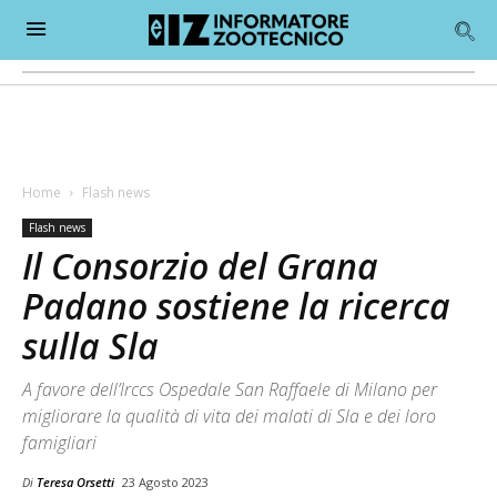
Home
Flash news
Flash news
Il Consorzio del Grana
Padano sostiene la ricerca
sulla Sla
A favore dell’Irccs Ospedale San Raffaele di Milano per
migliorare la qualità di vita dei malati di Sla e dei loro
famigliari
Di
Teresa Orsetti
23 Agosto 2023