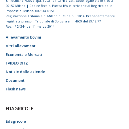
© Tecniche Nuove Spa. Tutti i diritti riservati. Sede legale Via Eritrea 21 -
20157 Milano | Codice fiscale, Partita IVA e Iscrizione al Registro delle
imprese di Milano: 00753480151
Registrazione Tribunale di Milano n. 70 del 5.3.2014. Precedentemente
registrata presso il Tribunale di Bologna al n. 4609 del 29.12.77
Roc n° 24344 del 11 marzo 2014
Allevamento bovini
Altri allevamenti
Economia e Mercati
I VIDEO DI IZ
Notizie dalle aziende
Documenti
Flash news
EDAGRICOLE
Edagricole