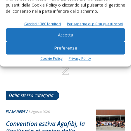
pulsanti della Cookie Policy o cliccando sul pulsante di gestione
L'Esperto risponde
del consenso nella parte inferiore dello schermo.
I consigli di Terra e Vita agli agricoltori
Gestisci 1380 fornitori
Per saperne di più su questi scopi
Cerca adesso
Accetta
Preferenze
Cookie Policy
Privacy Policy
Dalla stessa categoria
FLASH NEWS
5 Agosto 2026
Convention estiva Agafibj, la
Basilicata al centro della