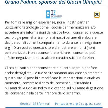
Grana Padano sponsor dei Giochi Olimpici
e Paralimpici di Milano Cortina...
Di
Francesca Baccino
22 Febbraio 2023
Per fornire le migliori esperienze, noi e i nostri partner
utilizziamo tecnologie come i cookie per memorizzare e/o
accedere alle informazioni del dispositivo. Il consenso a queste
tecnologie permetterà a noi e ai nostri partner di elaborare
dati personali come il comportamento durante la navigazione
o gli ID univoci su questo sito e di mostrare annunci (non)
personalizzati. Non acconsentire o ritirare il consenso può
influire negativamente su alcune caratteristiche e funzioni.
Clicca qui sotto per acconsentire a quanto sopra o per fare
scelte dettagliate. Le tue scelte saranno applicate solamente a
Grana Padano in confezione, garantite
questo sito. È possibile modificare le impostazioni in qualsiasi
momento, compreso il ritiro del consenso, utilizzando i
salubrità e sicurezza
pulsanti della Cookie Policy o cliccando sul pulsante di gestione
Di
Francesca Baccino
29 Dicembre 2022
del consenso nella parte inferiore dello schermo.
Gestisci 1378 fornitori
Per saperne di più su questi scopi