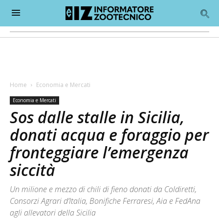
Home
Economia e Mercati
Economia e Mercati
Sos dalle stalle in Sicilia,
donati acqua e foraggio per
fronteggiare l’emergenza
siccità
Un milione e mezzo di chili di fieno donati da Coldiretti,
Consorzi Agrari d’Italia, Bonifiche Ferraresi, Aia e FedAna
agli allevatori della Sicilia