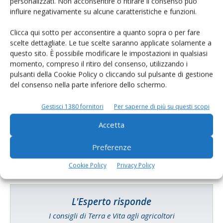
personalizzati. Non acconsentire o ritirare il consenso può
Tecniche, prodotti e servizi dalle aziende
influire negativamente su alcune caratteristiche e funzioni.
Clicca qui sotto per acconsentire a quanto sopra o per fare
scelte dettagliate. Le tue scelte saranno applicate solamente a
questo sito. È possibile modificare le impostazioni in qualsiasi
momento, compreso il ritiro del consenso, utilizzando i
pulsanti della Cookie Policy o cliccando sul pulsante di gestione
del consenso nella parte inferiore dello schermo.
Catalogo Aziende e Prodotti
Gestisci 1380 fornitori
Per saperne di più su questi scopi
Un modo semplice per cercare un'azienda o un
prodotto!
Accetta
Cerca adesso
Preferenze
Cookie Policy
Privacy Policy
L'Esperto risponde
I consigli di Terra e Vita agli agricoltori