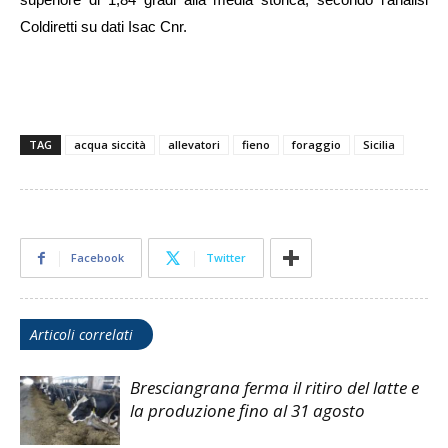
Coldiretti su dati Isac Cnr.
TAG
acqua siccità
allevatori
fieno
foraggio
Sicilia
Facebook
Twitter
Articoli correlati
Bresciangrana ferma il ritiro del latte e
la produzione fino al 31 agosto