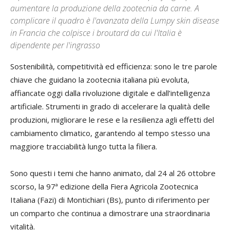
aumentare la produzione della zootecnia da carne. A
complicare il quadro è l'avanzata della Lumpy skin disease
in Francia che colpisce i broutard da cui l'Italia è
dipendente per l'ingrasso
Sostenibilità, competitività ed efficienza: sono le tre parole
chiave che guidano la zootecnia italiana più evoluta,
affiancate oggi dalla rivoluzione digitale e dall’intelligenza
artificiale. Strumenti in grado di accelerare la qualità delle
produzioni, migliorare le rese e la resilienza agli effetti del
cambiamento climatico, garantendo al tempo stesso una
maggiore tracciabilità lungo tutta la filiera.
Sono questi i temi che hanno animato, dal 24 al 26 ottobre
scorso, la 97ª edizione della Fiera Agricola Zootecnica
Italiana (Fazi) di Montichiari (Bs), punto di riferimento per
un comparto che continua a dimostrare una straordinaria
vitalità.