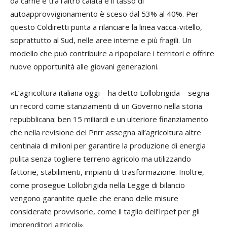
da carne è tra l’altro calata e il tasso di
autoapprovvigionamento è sceso dal 53% al 40%. Per
questo Coldiretti punta a rilanciare la linea vacca-vitello,
soprattutto al Sud, nelle aree interne e più fragili. Un
modello che può contribuire a ripopolare i territori e offrire
nuove opportunità alle giovani generazioni.
«L’agricoltura italiana oggi – ha detto Lollobrigida – segna
un record come stanziamenti di un Governo nella storia
repubblicana: ben 15 miliardi e un ulteriore finanziamento
che nella revisione del Pnrr assegna all’agricoltura altre
centinaia di milioni per garantire la produzione di energia
pulita senza togliere terreno agricolo ma utilizzando
fattorie, stabilimenti, impianti di trasformazione. Inoltre,
come prosegue Lollobrigida nella Legge di bilancio
vengono garantite quelle che erano delle misure
considerate provvisorie, come il taglio dell’Irpef per gli
imprenditori agricoli».