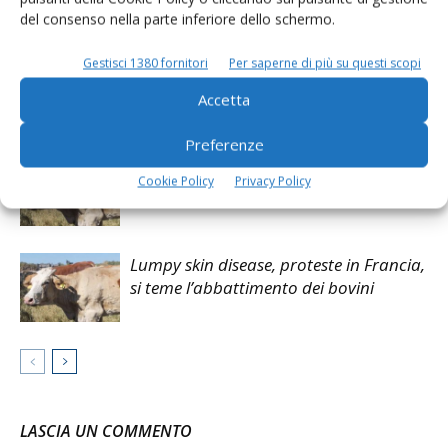
del consenso nella parte inferiore dello schermo.
Articoli correlati
Gestisci 1380 fornitori
Per saperne di più su questi scopi
Convegno Iz-Izsler alla fiera di
Montichiari
Accetta
Preferenze
Confermato un focolaio di Lsd
Cookie Policy
Privacy Policy
nell’oristanese
Lumpy skin disease, proteste in Francia,
si teme l’abbattimento dei bovini
LASCIA UN COMMENTO