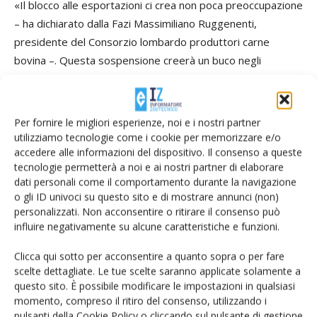
«Il blocco alle esportazioni ci crea non poca preoccupazione
– ha dichiarato dalla Fazi Massimiliano Ruggenenti,
presidente del Consorzio lombardo produttori carne
bovina –. Questa sospensione creerà un buco negli
approvvigionamenti e la prossima primavera potremmo
trovarci con un calo di bovini da macello. Il sistema italiano,
che già oggi produce meno del 50% della carne bovina
Per fornire le migliori esperienze, noi e i nostri partner
necessaria, rischia di indebolirsi ulteriormente».
utilizziamo tecnologie come i cookie per memorizzare e/o
accedere alle informazioni del dispositivo. Il consenso a queste
tecnologie permetterà a noi e ai nostri partner di elaborare
TAG
Carbon farming
Fazi
Lumpy skin disease
dati personali come il comportamento durante la navigazione
o gli ID univoci su questo sito e di mostrare annunci (non)
Montichiari
rilancio
sostenbilit
zootecnia da carne
personalizzati. Non acconsentire o ritirare il consenso può
influire negativamente su alcune caratteristiche e funzioni.
Clicca qui sotto per acconsentire a quanto sopra o per fare
scelte dettagliate. Le tue scelte saranno applicate solamente a
Facebook
Twitter
questo sito. È possibile modificare le impostazioni in qualsiasi
momento, compreso il ritiro del consenso, utilizzando i
pulsanti della Cookie Policy o cliccando sul pulsante di gestione