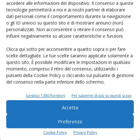
accedere alle informazioni del dispositivo. Il consenso a queste
dell'anno" in occasione di FAZI Fiera Agricola Zootecnica Italiana
tecnologie permetterà a noi e ai nostri partner di elaborare
Montichiari nella presso la Sala Convegni Pad. 7 bis alle ore 12.30.
dati personali come il comportamento durante la navigazione
Iscriviti per partecipare all'evento
o gli ID univoci su questo sito e di mostrare annunci (non)
Di
Eventi Edagricole
personalizzati. Non acconsentire o ritirare il consenso può
influire negativamente su alcune caratteristiche e funzioni.
Clicca qui sotto per acconsentire a quanto sopra o per fare
E-magazine
scelte dettagliate. Le tue scelte saranno applicate solamente a
questo sito. È possibile modificare le impostazioni in qualsiasi
Tecniche, prodotti e servizi dalle aziende
momento, compreso il ritiro del consenso, utilizzando i
pulsanti della Cookie Policy o cliccando sul pulsante di gestione
del consenso nella parte inferiore dello schermo.
Gestisci 1380 fornitori
Per saperne di più su questi scopi
Accetta
Preferenze
Catalogo Aziende e Prodotti
Un modo semplice per cercare un'azienda o un
Cookie Policy
Privacy Policy