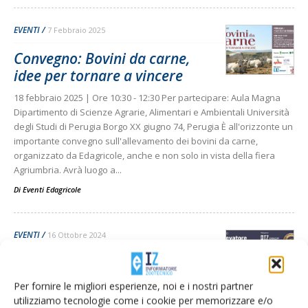
EVENTI
7 Febbraio 2025
Convegno: Bovini da carne,
idee per tornare a vincere
18 febbraio 2025 | Ore 10:30 - 12:30 Per partecipare: Aula Magna
Dipartimento di Scienze Agrarie, Alimentari e Ambientali Università
degli Studi di Perugia Borgo XX giugno 74, Perugia È all'orizzonte un
importante convegno sull'allevamento dei bovini da carne,
organizzato da Edagricole, anche e non solo in vista della fiera
Agriumbria. Avrà luogo a...
Di
Eventi Edagricole
EVENTI
16 Ottobre 2024
Torna il premio “L’Allevatore
dell’anno”
Per fornire le migliori esperienze, noi e i nostri partner
utilizziamo tecnologie come i cookie per memorizzare e/o
Il 26 ottobre 2024 si svolgerà la premiazione "L'allevatore