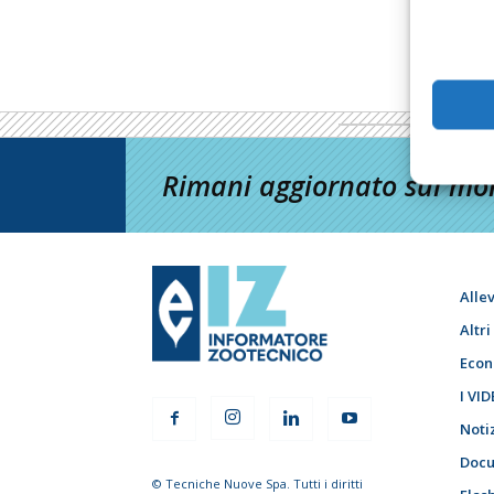
Rimani aggiornato sul mon
Alle
Altr
Econ
I VID
Noti
Docu
© Tecniche Nuove Spa. Tutti i diritti