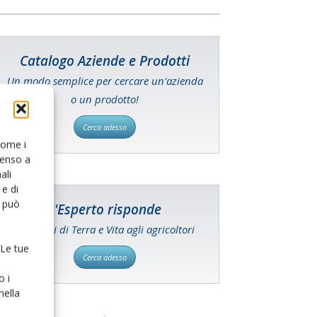
Catalogo Aziende e Prodotti
Un modo semplice per cercare un'azienda
o un prodotto!
Cerca adesso
 come i
senso a
ali
e di
o può
L'Esperto risponde
I consigli di Terra e Vita agli agricoltori
 Le tue
Cerca adesso
o i
nella