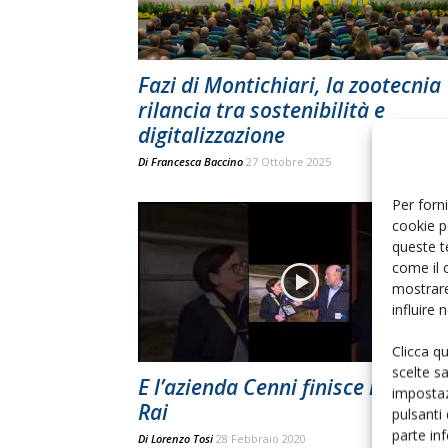
Fazi di Montichiari, la zootecnia
rilancia tra sostenibilità e
digitalizzazione
Di
Francesca Baccino
27 Ottobre 2025
Per forni
cookie p
queste t
come il 
mostrare
influire
Clicca q
scelte s
E l’azienda Cenni finisce in tv sul
impostaz
Rai
pulsanti
parte in
Di
Lorenzo Tosi
28 Febbraio 2020