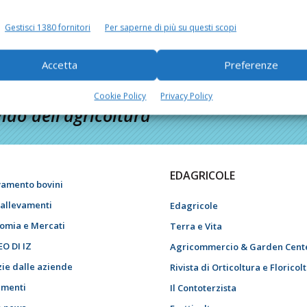
Gestisci 1380 fornitori
Per saperne di più su questi scopi
Accetta
Preferenze
Cookie Policy
Privacy Policy
do dell’agricoltura
EDAGRICOLE
vamento bovini
i allevamenti
Edagricole
omia e Mercati
Terra e Vita
EO DI IZ
Agricommercio & Garden Cent
zie dalle aziende
Rivista di Orticoltura e Floricol
menti
Il Contoterzista