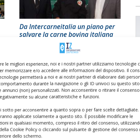
Da Intercarneitalia un piano per
salvare la carne bovina italiana
Di
Matteo Crestani
27 Maggio 2024
re le migliori esperienze, noi e i nostri partner utilizziamo tecnologie
er memorizzare e/o accedere alle informazioni del dispositivo. Il con
ecnologie permetterà a noi e ai nostri partner di elaborare dati person
comportamento durante la navigazione o gli ID univoci su questo sito 
 annunci (non) personalizzati. Non acconsentire o ritirare il consens
 negativamente su alcune caratteristiche e funzioni.
ui sotto per acconsentire a quanto sopra o per fare scelte dettagliate.
aranno applicate solamente a questo sito. È possibile modificare le
la
ioni in qualsiasi momento, compreso il ritiro del consenso, utilizzand
 della Cookie Policy o cliccando sul pulsante di gestione del consenso 
feriore dello schermo.