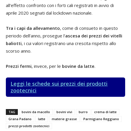
all’effetto confronto con i forti cali registrati in avvio di
aprile 2020 segnati dal lockdown nazionale.
Tra i capi da allevamento
, come di consueto in questo
periodo dell’anno, prosegue l’
ascesa dei prezzi dei vitelli
baliotti
, i cui valori registrano una crescita rispetto allo
scorso anno.
Prezzi fermi
, invece, per le
bovine da latte
.
Leggi le schede sui prezzi dei prodotti
zootecnici
TAG
bovini da macello
bovini vivi
burro
crema di latte
Grana Padano
latte
materie grasse
Parmigiano Reggiano
prezzi prodotti zootecnici