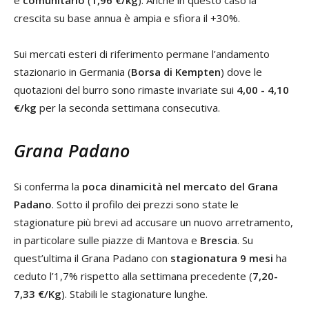
e
comunitario
(
1,96 €/kg
). Anche in questo caso la
crescita su base annua è ampia e sfiora il +30%.
Sui mercati esteri di riferimento permane l’andamento
stazionario in Germania (
Borsa di Kempten
) dove le
quotazioni del burro sono rimaste invariate sui
4,00 - 4,10
€/kg
per la seconda settimana consecutiva.
Grana Padano
Si conferma la
poca dinamicità nel mercato del Grana
Padano
. Sotto il profilo dei prezzi sono state le
stagionature più brevi ad accusare un nuovo arretramento,
in particolare sulle piazze di Mantova e
Brescia
. Su
quest’ultima il Grana Padano con
stagionatura 9 mesi
ha
ceduto l’1,7% rispetto alla settimana precedente (
7,20-
7,33 €/Kg
). Stabili le stagionature lunghe.