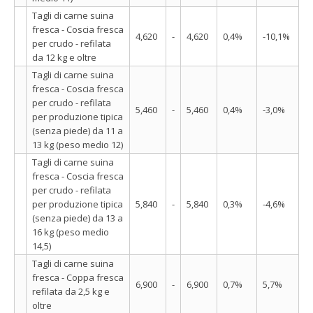
Tagli di carne suina
fresca - Coscia fresca
4,620
-
4,620
0,4%
-10,1%
per crudo - refilata
da 12 kg e oltre
Tagli di carne suina
fresca - Coscia fresca
per crudo - refilata
5,460
-
5,460
0,4%
-3,0%
per produzione tipica
(senza piede) da 11 a
13 kg (peso medio 12)
Tagli di carne suina
fresca - Coscia fresca
per crudo - refilata
per produzione tipica
5,840
-
5,840
0,3%
-4,6%
(senza piede) da 13 a
16 kg (peso medio
14,5)
Tagli di carne suina
fresca - Coppa fresca
6,900
-
6,900
0,7%
5,7%
refilata da 2,5 kg e
oltre