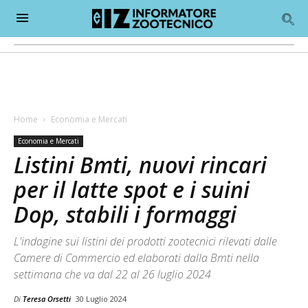
Home
Economia e Mercati
Economia e Mercati
Listini Bmti, nuovi rincari
per il latte spot e i suini
Dop, stabili i formaggi
L'indagine sui listini dei prodotti zootecnici rilevati dalle
Camere di Commercio ed elaborati dalla Bmti nella
settimana che va dal 22 al 26 luglio 2024
Di
Teresa Orsetti
30 Luglio 2024