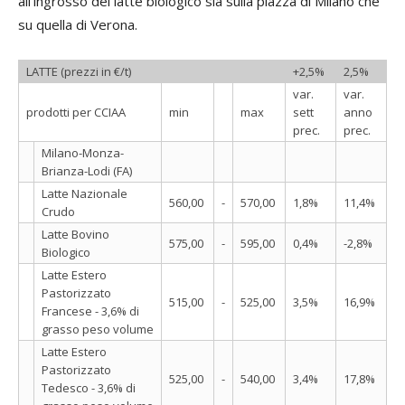
all’ingrosso del latte biologico sia sulla piazza di Milano che
su quella di Verona.
LATTE (prezzi in €/t)
+2,5%
2,5%
var.
var.
prodotti per CCIAA
min
max
sett
anno
prec.
prec.
Milano-Monza-
Brianza-Lodi (FA)
Latte Nazionale
560,00
-
570,00
1,8%
11,4%
Crudo
Latte Bovino
575,00
-
595,00
0,4%
-2,8%
Biologico
Latte Estero
Pastorizzato
515,00
-
525,00
3,5%
16,9%
Francese - 3,6% di
grasso peso volume
Latte Estero
Pastorizzato
525,00
-
540,00
3,4%
17,8%
Tedesco - 3,6% di