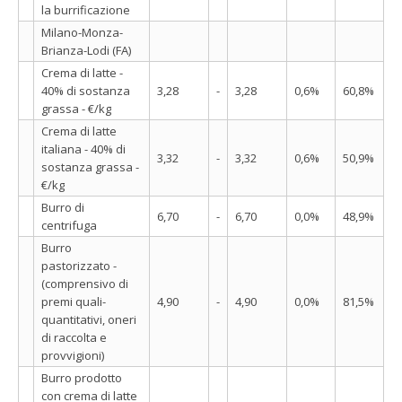
la burrificazione
Milano-Monza-
Brianza-Lodi (FA)
Crema di latte -
40% di sostanza
3,28
-
3,28
0,6%
60,8%
grassa - €/kg
Crema di latte
italiana - 40% di
3,32
-
3,32
0,6%
50,9%
sostanza grassa -
€/kg
Burro di
6,70
-
6,70
0,0%
48,9%
centrifuga
Burro
pastorizzato -
(comprensivo di
premi quali-
4,90
-
4,90
0,0%
81,5%
quantitativi, oneri
di raccolta e
provvigioni)
Burro prodotto
con crema di latte