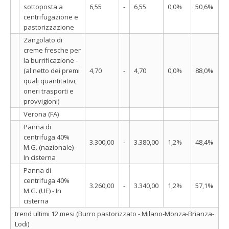
sottoposta a
6,55
-
6,55
0,0%
50,6%
centrifugazione e
pastorizzazione
Zangolato di
creme fresche per
la burrificazione -
(al netto dei premi
4,70
-
4,70
0,0%
88,0%
quali quantitativi,
oneri trasporti e
provvigioni)
Verona (FA)
Panna di
centrifuga 40%
3.300,00
-
3.380,00
1,2%
48,4%
M.G. (nazionale) -
In cisterna
Panna di
centrifuga 40%
3.260,00
-
3.340,00
1,2%
57,1%
M.G. (UE) - In
cisterna
trend ultimi 12 mesi (Burro pastorizzato - Milano-Monza-Brianza-
Lodi)