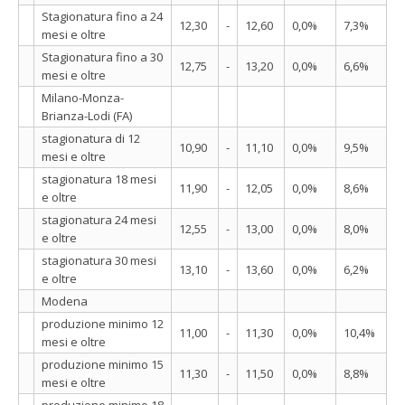
Stagionatura fino a 24
12,30
-
12,60
0,0%
7,3%
mesi e oltre
Stagionatura fino a 30
12,75
-
13,20
0,0%
6,6%
mesi e oltre
Milano-Monza-
Brianza-Lodi (FA)
stagionatura di 12
10,90
-
11,10
0,0%
9,5%
mesi e oltre
stagionatura 18 mesi
11,90
-
12,05
0,0%
8,6%
e oltre
stagionatura 24 mesi
12,55
-
13,00
0,0%
8,0%
e oltre
stagionatura 30 mesi
13,10
-
13,60
0,0%
6,2%
e oltre
Modena
produzione minimo 12
11,00
-
11,30
0,0%
10,4%
mesi e oltre
produzione minimo 15
11,30
-
11,50
0,0%
8,8%
mesi e oltre