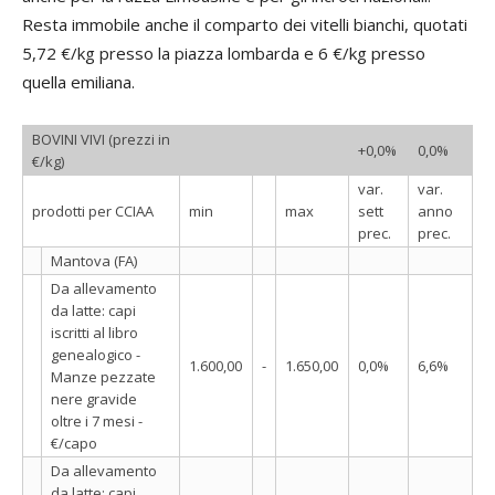
Resta immobile anche il comparto dei vitelli bianchi, quotati
5,72 €/kg presso la piazza lombarda e 6 €/kg presso
quella emiliana.
BOVINI VIVI (prezzi in
+0,0%
0,0%
€/kg)
var.
var.
prodotti per CCIAA
min
max
sett
anno
prec.
prec.
Mantova (FA)
Da allevamento
da latte: capi
iscritti al libro
genealogico -
1.600,00
-
1.650,00
0,0%
6,6%
Manze pezzate
nere gravide
oltre i 7 mesi -
€/capo
Da allevamento
da latte: capi