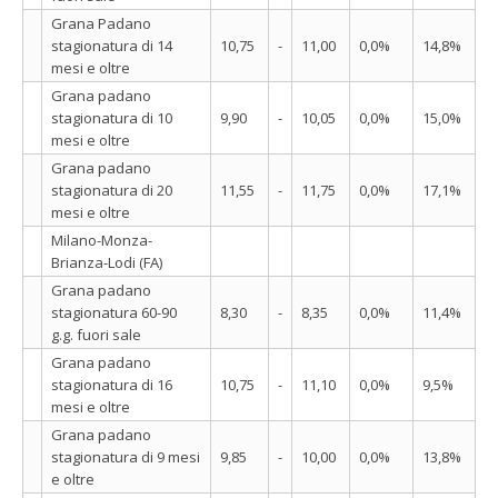
Grana Padano
stagionatura di 14
10,75
-
11,00
0,0%
14,8%
mesi e oltre
Grana padano
stagionatura di 10
9,90
-
10,05
0,0%
15,0%
mesi e oltre
Grana padano
stagionatura di 20
11,55
-
11,75
0,0%
17,1%
mesi e oltre
Milano-Monza-
Brianza-Lodi (FA)
Grana padano
stagionatura 60-90
8,30
-
8,35
0,0%
11,4%
g.g. fuori sale
Grana padano
stagionatura di 16
10,75
-
11,10
0,0%
9,5%
mesi e oltre
Grana padano
stagionatura di 9 mesi
9,85
-
10,00
0,0%
13,8%
e oltre