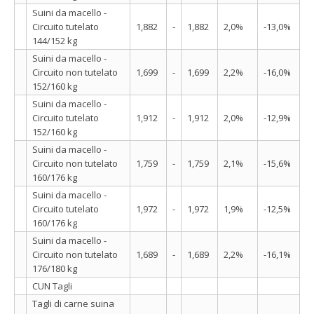
Suini da macello -
Circuito tutelato
1,882
-
1,882
2,0%
-13,0%
144/152 kg
Suini da macello -
Circuito non tutelato
1,699
-
1,699
2,2%
-16,0%
152/160 kg
Suini da macello -
Circuito tutelato
1,912
-
1,912
2,0%
-12,9%
152/160 kg
Suini da macello -
Circuito non tutelato
1,759
-
1,759
2,1%
-15,6%
160/176 kg
Suini da macello -
Circuito tutelato
1,972
-
1,972
1,9%
-12,5%
160/176 kg
Suini da macello -
Circuito non tutelato
1,689
-
1,689
2,2%
-16,1%
176/180 kg
CUN Tagli
Tagli di carne suina