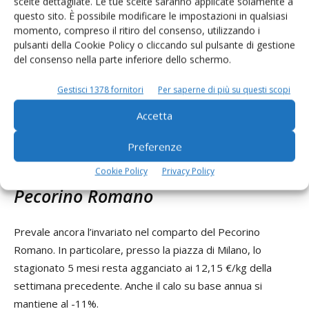
scelte dettagliate. Le tue scelte saranno applicate solamente a
Produzione minino 12
10,90
-
11,10
0,0%
10,3%
questo sito. È possibile modificare le impostazioni in qualsiasi
mesi e oltre
momento, compreso il ritiro del consenso, utilizzando i
Produzione minino 18
11,25
-
11,40
0,0%
3,7%
pulsanti della Cookie Policy o cliccando sul pulsante di gestione
mesi e oltre
del consenso nella parte inferiore dello schermo.
Produzione minino 24
11,70
-
12,15
0,0%
3,0%
mesi e oltre
Gestisci 1378 fornitori
Per saperne di più su questi scopi
Produzione minino 30
12,50
-
13,00
0,0%
1,4%
mesi e oltre
Accetta
trend ultimi 12 mesi (Parmigiano Reggiano produzione minimo
24 mesi e oltre - Parma)
Preferenze
Cookie Policy
Privacy Policy
Pecorino Romano
Prevale ancora l’invariato nel comparto del Pecorino
Romano. In particolare, presso la piazza di Milano, lo
stagionato 5 mesi resta agganciato ai 12,15 €/kg della
settimana precedente. Anche il calo su base annua si
mantiene al -11%.