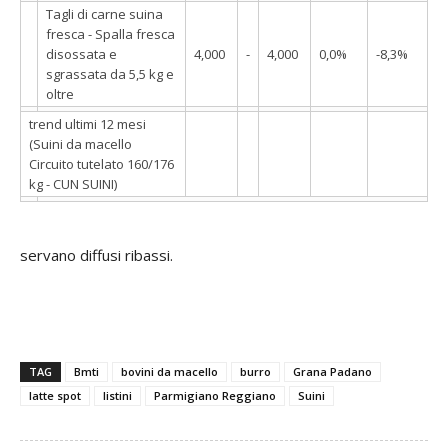
Tagli di carne suina
fresca - Spalla fresca
disossata e
4,000
-
4,000
0,0%
-8,3%
sgrassata da 5,5 kg e
oltre
trend ultimi 12 mesi
(Suini da macello
Circuito tutelato 160/176
kg - CUN SUINI)
servano diffusi ribassi.
TAG
Bmti
bovini da macello
burro
Grana Padano
latte spot
listini
Parmigiano Reggiano
Suini