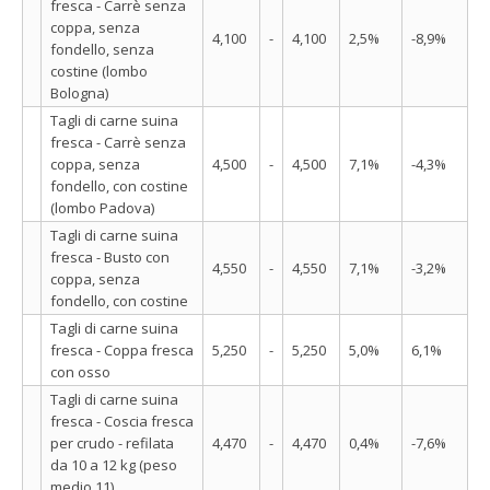
fresca - Carrè senza
coppa, senza
4,100
-
4,100
2,5%
-8,9%
fondello, senza
costine (lombo
Bologna)
Tagli di carne suina
fresca - Carrè senza
coppa, senza
4,500
-
4,500
7,1%
-4,3%
fondello, con costine
(lombo Padova)
Tagli di carne suina
fresca - Busto con
4,550
-
4,550
7,1%
-3,2%
coppa, senza
fondello, con costine
Tagli di carne suina
fresca - Coppa fresca
5,250
-
5,250
5,0%
6,1%
con osso
Tagli di carne suina
fresca - Coscia fresca
per crudo - refilata
4,470
-
4,470
0,4%
-7,6%
da 10 a 12 kg (peso
medio 11)