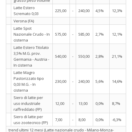
grasso peso volume
Latte Estero
225,00
-
240,00
4,5%
12,3%
Scremato 0,03
Verona (FA)
Latte Spot
Nazionale Crudo - In
575,00
-
585,00
2,7%
12,1%
cisterna
Latte Estero Titolato
3,5% M.G. prov.
540,00
-
550,00
2,8%
21,1%
Germania - Austria -
In cisterna
Latte Magro
Pastorizzato tipo
230,00
-
240,00
5,6%
14,6%
0,03 M.G. - In
cisterna
Siero di latte per
uso industriale
12,00
-
13,00
0,0%
8,7%
raffreddato (FP)
Siero di latte per
7,00
-
8,00
0,0%
-6,3%
uso zootecnico (FP)
trend ultimi 12 mesi (Latte nazionale crudo - Milano-Monza-