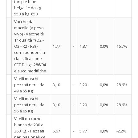
tori pie blue
belga 1^ da kg.
550 a kg. 650
Vacche da
macello (a peso
vivo) - Vacche di
1° qualità *(O2 -
O3 - R2 - R3) -
1,77
-
1,87
0,0%
16,7%
corrispondenti a
classificazione
CEE D. Lgs 286/94
e succ. modifiche
Vitelli maschi
pezzati neri - da
3,10
-
3,20
0,0%
28,6%
49 a 55 Kg.
Vitelli maschi
pezzati neri - da
3,10
-
3,20
0,0%
28,6%
56 a 65 Kg.
Vitelli da carne
bianca da 230 a
260 Kg. - Pezzati
5,67
-
5,77
0,0%
-2,2%
neri nazionali kg