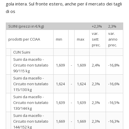
gola intera. Sul fronte estero, anche per il mercato dei tagli
di os
SUINI (prezzi in €/kg)
+2,3%
2,3%
var.
var.
prodotti per CCIAA
min
max
sett
anno
prec.
prec.
CUN Suini
Suini da macello -
Circuito non tutelato
1,609
-
1,609
2,4%
-16,8%
90/115 kg
Suini da macello -
Circuito non tutelato
1,624
-
1,624
2,3%
-16,6%
115/130 kg
Suini da macello -
Circuito non tutelato
1,639
-
1,639
2,3%
-16,5%
130/144 kg
Suini da macello -
Circuito non tutelato
1,669
-
1,669
2,3%
-16,3%
144/152 kg