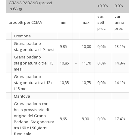
GRANA PADANO (prezzi
+0,0%
0,0%
in €/kg)
var.
var.
prodotti per CCIAA
min
max
sett
anno
prec.
prec.
Cremona
Grana padano
9,85
-
10,00
0,0%
13,1%
stagionatura di 9 mesi
Grana padano
stagionatura oltre i 15
10,85
-
11,70
0,0%
14,8%
mesi
Grana padano
stagionatura tra i 12 e
10,35
-
10,75
0,0%
14,1%
i 15 mesi
Mantova
Grana padano con
bollo provvisorio di
origine del Grana
8,65
-
8,90
0,0%
17,4%
Padano -Stagionatura
tra i 60 e i 90 giorni
fuori sale