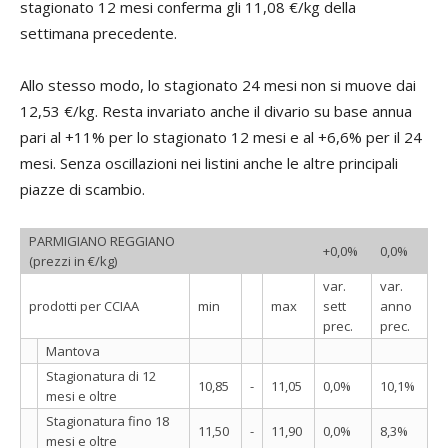
stagionato 12 mesi conferma gli 11,08 €/kg della
settimana precedente.
Allo stesso modo, lo stagionato 24 mesi non si muove dai
12,53 €/kg. Resta invariato anche il divario su base annua
pari al +11% per lo stagionato 12 mesi e al +6,6% per il 24
mesi. Senza oscillazioni nei listini anche le altre principali
piazze di scambio.
PARMIGIANO REGGIANO
+0,0%
0,0%
(prezzi in €/kg)
var.
var.
prodotti per CCIAA
min
max
sett
anno
prec.
prec.
Mantova
Stagionatura di 12
10,85
-
11,05
0,0%
10,1%
mesi e oltre
Stagionatura fino 18
11,50
-
11,90
0,0%
8,3%
mesi e oltre