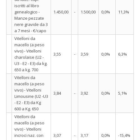
iscritti al libro
genealogico -
1.450,00
-
1.500,00
0,0%
11,3%
Manze pezzate
nere gravide da 3
a 7 mesi - €/capo
Vitelloni da
macello (a peso
vivo) - Vitelloni
3,55
-
3,59
0,0%
6,3%
charolaise (U2 -
U3 - E2 - E3) da kg.
650 a kg. 700
Vitelloni da
macello (a peso
vivo) - Vitelloni
3,84
-
3,92
0,0%
5,1%
Limousine (U2 -U3
- E2 - E3) da Kg
600 a Kg. 650
Vitelloni da
macello (a peso
vivo) - Vitelloni
incroci naz. con
3,07
-
3,17
0,0%
-15,4%