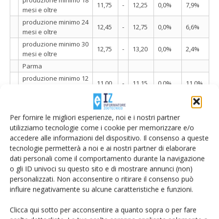
produzione minimo 18
11,75
-
12,25
0,0%
7,9%
mesi e oltre
produzione minimo 24
12,45
-
12,75
0,0%
6,6%
mesi e oltre
produzione minimo 30
12,75
-
13,20
0,0%
2,4%
mesi e oltre
Parma
produzione minimo 12
11,00
-
11,15
0,0%
11,0%
mesi e oltre
produzione minimo 15
11,30
-
11,45
0,0%
9,9%
mesi e oltre
Per fornire le migliori esperienze, noi e i nostri partner
produzione minimo 18
11,80
-
12,15
0,0%
8,1%
utilizziamo tecnologie come i cookie per memorizzare e/o
mesi e oltre
accedere alle informazioni del dispositivo. Il consenso a queste
produzione minimo 24
tecnologie permetterà a noi e ai nostri partner di elaborare
12,45
-
12,60
0,0%
6,6%
mesi e oltre
dati personali come il comportamento durante la navigazione
produzione minimo 30
o gli ID univoci su questo sito e di mostrare annunci (non)
12,80
-
13,05
0,0%
2,6%
mesi e oltre
personalizzati. Non acconsentire o ritirare il consenso può
Reggio-Emilia
influire negativamente su alcune caratteristiche e funzioni.
Produzione minino 15
11,15
-
11,25
0,0%
9,3%
Clicca qui sotto per acconsentire a quanto sopra o per fare
mesi e oltre