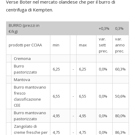
Verse Boter nel mercato olandese che per il burro di
centrifuga di Kempten.
BURRO (prezzi in
+0,3%
0,3%
€/kg)
var.
var.
prodotti per CCIAA
min
max
sett
anno
prec.
prec.
Cremona
Burro
6,25
-
6,25
0,0%
60,3%
pastorizzato
Mantova
Burro mantovano
fresco
6,55
-
6,55
0,0%
50,6%
classificazione
CEE
Burro mantovano
4,95
-
4,95
0,0%
80,0%
pastorizzato
Zangolato di
creme fresche per
4,75
-
4,75
0,0%
86,3%