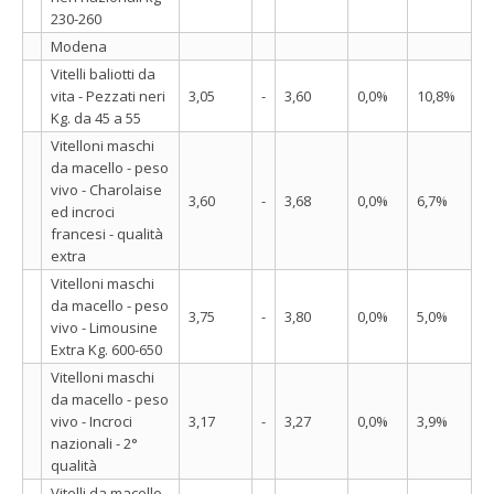
230-260
Modena
Vitelli baliotti da
vita - Pezzati neri
3,05
-
3,60
0,0%
10,8%
Kg. da 45 a 55
Vitelloni maschi
da macello - peso
vivo - Charolaise
3,60
-
3,68
0,0%
6,7%
ed incroci
francesi - qualità
extra
Vitelloni maschi
da macello - peso
3,75
-
3,80
0,0%
5,0%
vivo - Limousine
Extra Kg. 600-650
Vitelloni maschi
da macello - peso
vivo - Incroci
3,17
-
3,27
0,0%
3,9%
nazionali - 2°
qualità
Vitelli da macello -