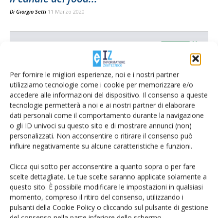
Di
Giorgio Setti
11 Marzo 2020
E-magazine
Tecniche, prodotti e servizi dalle aziende
Per fornire le migliori esperienze, noi e i nostri partner
utilizziamo tecnologie come i cookie per memorizzare e/o
accedere alle informazioni del dispositivo. Il consenso a queste
tecnologie permetterà a noi e ai nostri partner di elaborare
dati personali come il comportamento durante la navigazione
o gli ID univoci su questo sito e di mostrare annunci (non)
personalizzati. Non acconsentire o ritirare il consenso può
influire negativamente su alcune caratteristiche e funzioni.
Catalogo Aziende e Prodotti
Clicca qui sotto per acconsentire a quanto sopra o per fare
Un modo semplice per cercare un'azienda o un
scelte dettagliate. Le tue scelte saranno applicate solamente a
prodotto!
questo sito. È possibile modificare le impostazioni in qualsiasi
momento, compreso il ritiro del consenso, utilizzando i
Cerca adesso
pulsanti della Cookie Policy o cliccando sul pulsante di gestione
del consenso nella parte inferiore dello schermo.