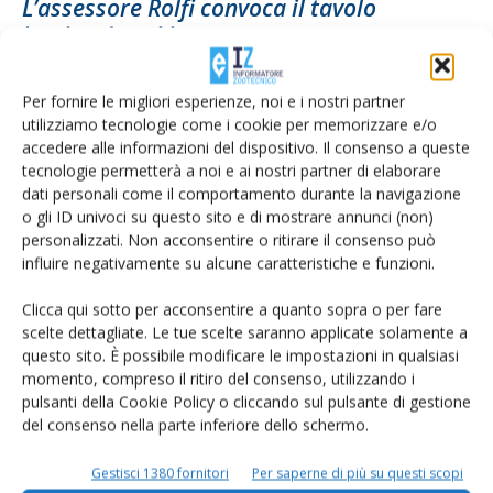
L’assessore Rolfi convoca il tavolo
lombardo sul latte
Di
Francesca Baccino
10 Febbraio 2022
Per fornire le migliori esperienze, noi e i nostri partner
utilizziamo tecnologie come i cookie per memorizzare e/o
accedere alle informazioni del dispositivo. Il consenso a queste
tecnologie permetterà a noi e ai nostri partner di elaborare
dati personali come il comportamento durante la navigazione
o gli ID univoci su questo sito e di mostrare annunci (non)
personalizzati. Non acconsentire o ritirare il consenso può
influire negativamente su alcune caratteristiche e funzioni.
Clicca qui sotto per acconsentire a quanto sopra o per fare
scelte dettagliate. Le tue scelte saranno applicate solamente a
L’influenza aviaria sta correndo anche in
questo sito. È possibile modificare le impostazioni in qualsiasi
momento, compreso il ritiro del consenso, utilizzando i
Lombardia
pulsanti della Cookie Policy o cliccando sul pulsante di gestione
Di
Francesca Baccino
14 Dicembre 2021
del consenso nella parte inferiore dello schermo.
Gestisci 1380 fornitori
Per saperne di più su questi scopi