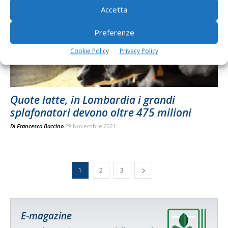
Accetta
Preferenze
Cookie Policy
Privacy Policy
Quote latte, in Lombardia i grandi
splafonatori devono oltre 475 milioni
Di
Francesca Baccino
29 Novembre 2021
1
2
3
E-magazine