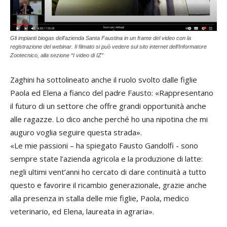
Gli impianti biogas dell’azienda Santa Faustina in un frame del video con la
registrazione del webinar. Il filmato si può vedere sul sito internet dell’Informatore
Zootecnico, alla sezione “I video di IZ”
Zaghini ha sottolineato anche il ruolo svolto dalle figlie
Paola ed Elena a fianco del padre Fausto: «Rappresentano
il futuro di un settore che offre grandi opportunità anche
alle ragazze. Lo dico anche perché ho una nipotina che mi
auguro voglia seguire questa strada».
«Le mie passioni – ha spiegato Fausto Gandolfi - sono
sempre state l’azienda agricola e la produzione di latte:
negli ultimi vent’anni ho cercato di dare continuità a tutto
questo e favorire il ricambio generazionale, grazie anche
alla presenza in stalla delle mie figlie, Paola, medico
veterinario, ed Elena, laureata in agraria».