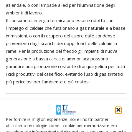
aziendale, o con lampade a led per l’illuminazione degli
ambienti di lavoro.
Il consumo di energia termica può essere ridotto con
l’impiego di caldaie che funzionano a gas naturale e a basse
immissioni, o con il recupero del calore dalle condense
provenienti dagli scarichi dei doppi fondi delle caldaie in
rame. Per la produzione del freddo gli impianti di nuova
generazione a bassa carica di ammoniaca possono
garantire una produzione costante di acqua gelida per tutti
i cicli produttivi del caseificio, evitando l’uso di gas sintetici
più pericolosi per l’ambiente e più costosi.
Donda: l’Aia mette sul piatto il
contributo del progetto Leo
Per fornire le migliori esperienze, noi e i nostri partner
utilizziamo tecnologie come i cookie per memorizzare e/o
accedere alle informazioni del dispositivo. Il consenso a queste