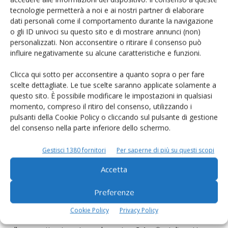
La discussione sulla sostenibilità ambientale fatta in questo
tecnologie permetterà a noi e ai nostri partner di elaborare
webinar ha fatto un salto di qualità con l’intervento di
dati personali come il comportamento durante la navigazione
Mauro Donda, direttore generale dell’Associazione italiana
o gli ID univoci su questo sito e di mostrare annunci (non)
personalizzati. Non acconsentire o ritirare il consenso può
allevatori: «La sostenibilità ambientale non equivale
influire negativamente su alcune caratteristiche e funzioni.
all’impatto ambientale. Si collega ai temi del cambiamento
climatico, dell’uso responsabile delle risorse, del
Clicca qui sotto per acconsentire a quanto sopra o per fare
contenimento delle emissioni, della gestione dei reflui, allo
scelte dettagliate. Le tue scelte saranno applicate solamente a
questo sito. È possibile modificare le impostazioni in qualsiasi
sviluppo di forme di economia circolare, alla trasformazione
momento, compreso il ritiro del consenso, utilizzando i
energetica in agricoltura, alla conservazione e
pulsanti della Cookie Policy o cliccando sul pulsante di gestione
valorizzazione delle biodiversità. La sostenibilità
del consenso nella parte inferiore dello schermo.
ambientale include anche il tema del benessere animale».
Va in questa direzione, ha aggiunto Donda, il progetto Leo
Gestisci 1380 fornitori
Per saperne di più su questi scopi
(Livestock environment open data) che si basa sulla
Accetta
raccolta dei dati sul benessere animale e sulla sostenibilità
economica ed ambientale del comparto zootecnico.
Preferenze
Attualmente la banca dati contiene oltre 280 milioni di
Cookie Policy
Privacy Policy
informazioni e le rilevazioni interessano oltre 12mila