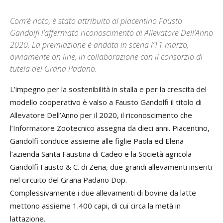
Com’è noto, è stato attribuito al piacentino Fausto
Gandolfi l’affermato riconoscimento di Allevatore Dell’Anno
2020. La premiazione è andata in scena l’11 marzo,
ovviamente on line, in collaborazione con il consorzio di
tutela del Grana Padano.
L’impegno per la sostenibilità in stalla e per la crescita del
modello cooperativo è valso a Fausto Gandolfi il titolo di
Allevatore Dell’Anno per il 2020, il riconoscimento che
l’Informatore Zootecnico assegna da dieci anni. Piacentino,
Gandolfi conduce assieme alle figlie Paola ed Elena
l’azienda Santa Faustina di Cadeo e la Società agricola
Gandolfi Fausto & C. di Zena, due grandi allevamenti inseriti
nel circuito del Grana Padano Dop.
Complessivamente i due allevamenti di bovine da latte
mettono assieme 1.400 capi, di cui circa la metà in
lattazione.