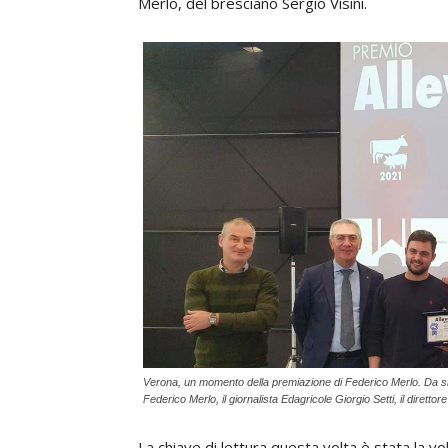
Merlo, del bresciano Sergio Visini.
Verona, un momento della premiazione di Federico Merlo. Da sin
Federico Merlo, il giornalista Edagricole Giorgio Setti, il diret
La chiave di lettura questa volta è stata la vol