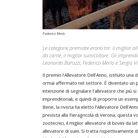
Federico Merlo
Le categorie premiate erano tre: il miglior all
da carne, il miglior suinicoltore. Gli impren
Leonardo Barozzi, Federico Merlo e Sergio Vi
Il premio l’Allevatore Dell’Anno, istituito una 
ormai affermato nel settore. È diventato un p
intenzione di segnalare l’allevatore che più si
imprenditoriali, e quindi di proporre un esempi
Bene, la rivista ha eletto l’Allevatore Dell’An
prevista alla Fieragricola di Verona, questa vo
zootecnici, il miglior allevatore di bovini da lat
allevatore di suini. Si tratta rispettivament