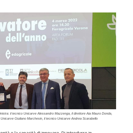
istra: il tecnico Unicarve Alessandro Mazzenga, il direttore Aia Mauro Donda,
tore Unicarve Giuliano Marchesin, il tecnico Unicarve Andrea Scarabello
ontà e la capacità di innovare. Di introdurre in