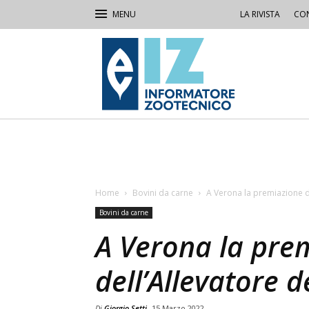
LA RIVISTA
CON
IZ
Informatore
Zootecnico
Home
Bovini da carne
A Verona la premiazione de
Bovini da carne
A Verona la pre
dell’Allevatore d
Di
Giorgio Setti
15 Marzo 2022