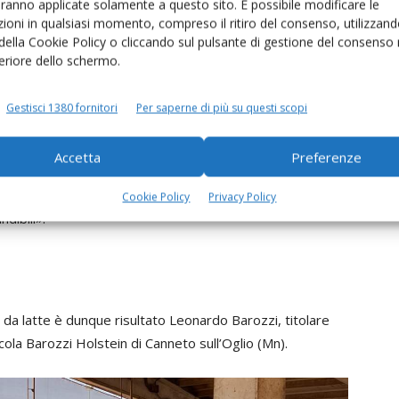
aranno applicate solamente a questo sito. È possibile modificare le
ioni in qualsiasi momento, compreso il ritiro del consenso, utilizzand
e anche il presidente e il direttore dell’Aia, Roberto
 della Cookie Policy o cliccando sul pulsante di gestione del consenso 
tecnologiche di oggi – ha detto Nocentini – a volte
feriore dello schermo.
 risultato in termini economici. C’è ancora molto da
nni fa abbiamo fatto grandi passi avanti. E poi c’è da
Gestisci 1380 fornitori
Per saperne di più su questi scopi
no tracciabilità e sicurezza».
il mestiere più complicato in ambito agricolo e oggi alla
Accetta
Preferenze
ni di benessere animale e sostenibilità ambientale.
a di precisione con la raccolta di dati utili per
Cookie Policy
Privacy Policy
dibili».
 da latte è dunque risultato Leonardo Barozzi, titolare
ola Barozzi Holstein di Canneto sull’Oglio (Mn).