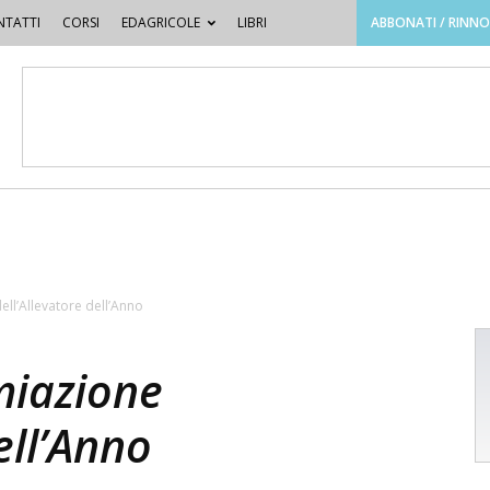
TATTI
CORSI
EDAGRICOLE
LIBRI
ABBONATI / RINN
ll’Allevatore dell’Anno
miazione
ell’Anno