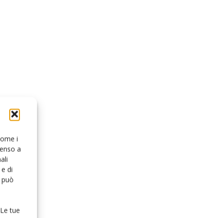
 come i
senso a
ali
e di
o può
 Le tue