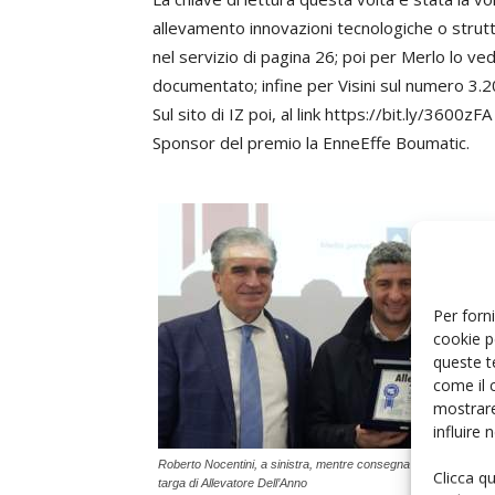
allevamento innovazioni tecnologiche o struttu
nel servizio di pagina 26; poi per Merlo lo ve
documentato; infine per Visini sul numero 3.202
Sul sito di IZ poi, al link https://bit.ly/3600z
Sponsor del premio la EnneEffe Boumatic.
Per forni
cookie p
queste t
come il 
mostrare
influire
Roberto Nocentini, a sinistra, mentre consegna a Barozzi la
Clicca q
targa di Allevatore Dell’Anno