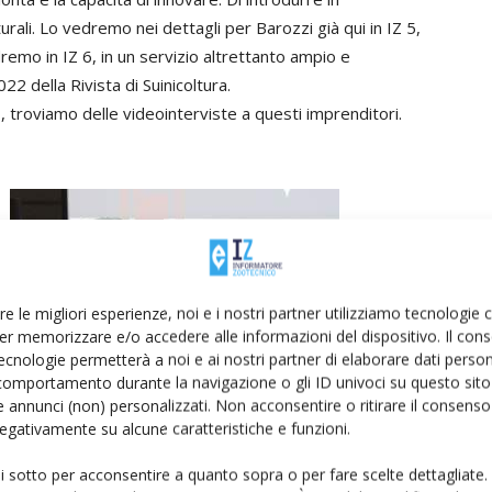
rali. Lo vedremo nei dettagli per Barozzi già qui in IZ 5,
dremo in IZ 6, in un servizio altrettanto ampio e
2 della Rivista di Suinicoltura.
FA , troviamo delle videointerviste a questi imprenditori.
re le migliori esperienze, noi e i nostri partner utilizziamo tecnologie
er memorizzare e/o accedere alle informazioni del dispositivo. Il con
ecnologie permetterà a noi e ai nostri partner di elaborare dati person
comportamento durante la navigazione o gli ID univoci su questo sito 
 annunci (non) personalizzati. Non acconsentire o ritirare il consens
 negativamente su alcune caratteristiche e funzioni.
Ancora il presidente Aia, questa volta al momento della
ui sotto per acconsentire a quanto sopra o per fare scelte dettagliate.
consegna della targa a Sergio Visini