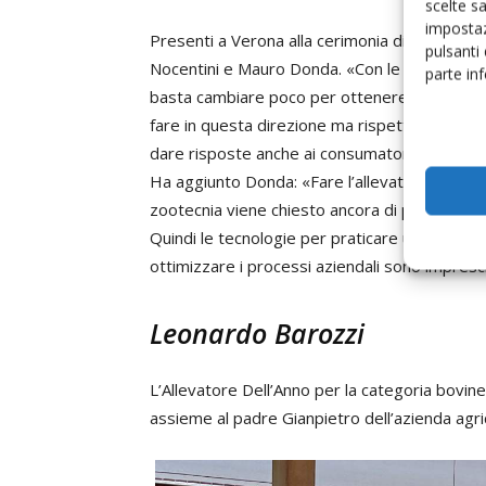
scelte s
impostaz
Presenti a Verona alla cerimonia di premiazion
pulsanti
Nocentini e Mauro Donda. «Con le innovazioni 
parte in
basta cambiare poco per ottenere un notevole
fare in questa direzione ma rispetto a dieci a
dare risposte anche ai consumatori che chiedo
Ha aggiunto Donda: «Fare l’allevatore è forse 
zootecnia viene chiesto ancora di più in termi
Quindi le tecnologie per praticare una zootecni
ottimizzare i processi aziendali sono imprescin
Leonardo Barozzi
L’Allevatore Dell’Anno per la categoria bovine
assieme al padre Gianpietro dell’azienda agric