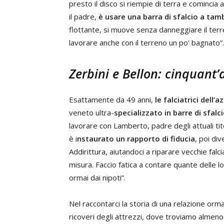
presto il disco si riempie di terra e comincia a
il padre,
è usare una barra di sfalcio a tam
flottante, si muove senza danneggiare il terr
lavorare anche con il terreno un po’ bagnato”.
Zerbini e Bellon: cinquant’
Esattamente da 49 anni,
le falciatrici dell’
veneto ultra-
specializzato in barre di sfalc
lavorare con Lamberto, padre degli attuali tito
è i
nstaurato un rapporto di fiducia
, poi div
Addirittura, aiutandoci a riparare vecchie falcia
misura. Faccio fatica a contare quante delle l
ormai dai nipoti”.
Nel raccontarci la storia di una relazione orma
ricoveri degli attrezzi, dove troviamo almen