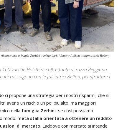
 Alessandro e Mattia Zerbini e infine Ilaria Vettore (ufficio commerciale Bellon)
on 160 vacche Holstein e altrettante di razza Reggiana.
ni raccolgono con le falciatrici Bellon, per sfruttare i
o ci propone una strategia per i nostri risparmi, che si
ltri aventi un rischio un po’ più alto, ma maggiori
ecnico della
famiglia Zerbini
, se così possiamo
to modo:
metà stalla orientata a ottenere un reddito
ttuazioni di mercato
. Laddove con mercato si intende