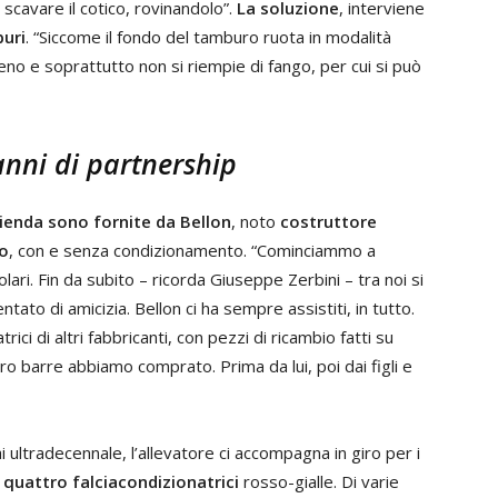
 scavare il cotico, rovinandolo”.
La soluzione
, interviene
buri
. “Siccome il fondo del tamburo ruota in modalità
eno e soprattutto non si riempie di fango, per cui si può
anni di partnership
azienda sono fornite da Bellon
, noto
costruttore
io
, con e senza condizionamento. “Cominciammo a
lari. Fin da subito – ricorda Giuseppe Zerbini – tra noi si
entato di amicizia. Bellon ci ha sempre assistiti, in tutto.
trici di altri fabbricanti, con pezzi di ricambio fatti su
oro barre abbiamo comprato. Prima da lui, poi dai figli e
i ultradecennale, l’allevatore ci accompagna in giro per i
o
quattro falciacondizionatrici
rosso-gialle. Di varie