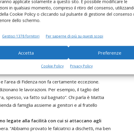
aranno applicate solamente a questo sito. È possibile modificare le
ioni in qualsiasi momento, compreso il ritiro del consenso, utilizzand
e abbiamo circa 700, di cui 320 in mungitura
”,
 della Cookie Policy o cliccando sul pulsante di gestione del consenso 
ficie coltivata ha superato i 650 ettari. “Almeno 450 di
feriore dello schermo.
e la coltura più importante per noi. Siamo
 nelle annate buone abbiamo anche una certa quantità
Gestisci 1378 fornitori
Per saperne di più su questi scopi
li Zerbini seminano grano foraggero, girasole e mais. Da
to l’impiego di insilati in area Parmigiano Reggiano.
Accetta
Preferenze
a
Cookie Policy
Privacy Policy
 e l’area di Fidenza non fa certamente eccezione.
izionano le lavorazioni. Per esempio, il taglio del
 spesso, va fatto sul bagnato”. Chi parla è Mattia
ienda di famiglia assieme ai genitori e al fratello
ono legate alla facilità con cui si attaccano agli
ra. “Abbiamo provato le falciatrici a dischetti, ma ben