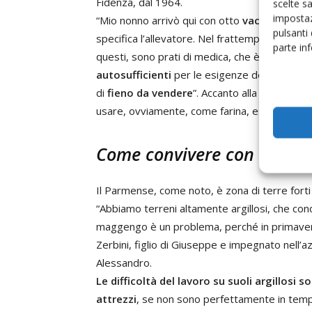
Fidenza, dal 1964.
scelte s
impostaz
“Mio nonno arrivò qui con otto
vacche
. Oggi
n
pulsanti
specifica l’allevatore. Nel frattempo, la super
parte in
questi, sono prati di medica, che è certament
autosufficienti
per le esigenze della
stalla
e
di
fieno da vendere
”. Accanto alla medica, g
usare, ovviamente, come farina, essendo vieta
Come convivere con l’argill
Il Parmense, come noto, è zona di terre forti
“Abbiamo terreni altamente argillosi, che cond
maggengo è un problema, perché in primavera,
Zerbini, figlio di Giuseppe e impegnato nell’az
Alessandro.
Le difficoltà del lavoro su suoli argillosi s
attrezzi
, se non sono perfettamente in tempe