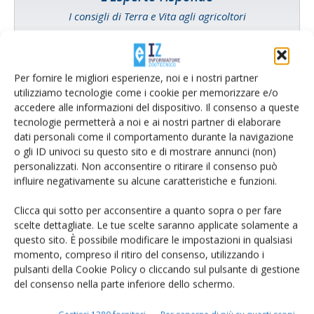
I consigli di Terra e Vita agli agricoltori
Cerca adesso
Per fornire le migliori esperienze, noi e i nostri partner
utilizziamo tecnologie come i cookie per memorizzare e/o
accedere alle informazioni del dispositivo. Il consenso a queste
tecnologie permetterà a noi e ai nostri partner di elaborare
dati personali come il comportamento durante la navigazione
o gli ID univoci su questo sito e di mostrare annunci (non)
personalizzati. Non acconsentire o ritirare il consenso può
influire negativamente su alcune caratteristiche e funzioni.
Clicca qui sotto per acconsentire a quanto sopra o per fare
scelte dettagliate. Le tue scelte saranno applicate solamente a
Rimani aggiornato sul mondo
questo sito. È possibile modificare le impostazioni in qualsiasi
momento, compreso il ritiro del consenso, utilizzando i
dell’agricoltura
pulsanti della Cookie Policy o cliccando sul pulsante di gestione
del consenso nella parte inferiore dello schermo.
Iscriviti alle nostre newsletter