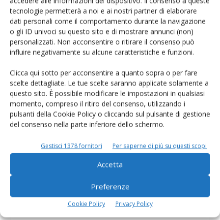
Come migliorare la rimonta aziendale
accedere alle informazioni del dispositivo. Il consenso a queste
partendo dai numeri
tecnologie permetterà a noi e ai nostri partner di elaborare
dati personali come il comportamento durante la navigazione
o gli ID univoci su questo sito e di mostrare annunci (non)
personalizzati. Non acconsentire o ritirare il consenso può
Anche gestione della mandria con il
influire negativamente su alcune caratteristiche e funzioni.
robot di mungitura
Clicca qui sotto per acconsentire a quanto sopra o per fare
scelte dettagliate. Le tue scelte saranno applicate solamente a
questo sito. È possibile modificare le impostazioni in qualsiasi
momento, compreso il ritiro del consenso, utilizzando i
pulsanti della Cookie Policy o cliccando sul pulsante di gestione
del consenso nella parte inferiore dello schermo.
LASCIA UN COMMENTO
Gestisci 1378 fornitori
Per saperne di più su questi scopi
Accetta
Preferenze
Cookie Policy
Privacy Policy