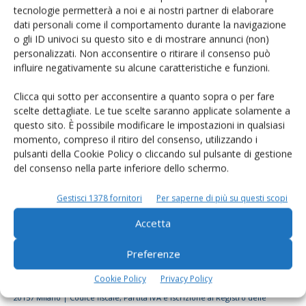
tecnologie permetterà a noi e ai nostri partner di elaborare
Rimani aggiornato sul mondo
dati personali come il comportamento durante la navigazione
dell’agricoltura
o gli ID univoci su questo sito e di mostrare annunci (non)
personalizzati. Non acconsentire o ritirare il consenso può
influire negativamente su alcune caratteristiche e funzioni.
Iscriviti alle nostre newsletter
Clicca qui sotto per acconsentire a quanto sopra o per fare
scelte dettagliate. Le tue scelte saranno applicate solamente a
questo sito. È possibile modificare le impostazioni in qualsiasi
momento, compreso il ritiro del consenso, utilizzando i
pulsanti della Cookie Policy o cliccando sul pulsante di gestione
del consenso nella parte inferiore dello schermo.
Gestisci 1378 fornitori
Per saperne di più su questi scopi
Accetta
Preferenze
Cookie Policy
Privacy Policy
© Tecniche Nuove Spa. Tutti i diritti riservati. Sede legale Via Eritrea 21 -
20157 Milano | Codice fiscale, Partita IVA e Iscrizione al Registro delle