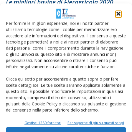
Le migliori bovine di Fieragricola 2020
Di
Giorgio Setti
18 Febbraio 2020
Per fornire le migliori esperienze, noi e i nostri partner
utilizziamo tecnologie come i cookie per memorizzare e/o
accedere alle informazioni del dispositivo. Il consenso a queste
tecnologie permetterà a noi e ai nostri partner di elaborare
dati personali come il comportamento durante la navigazione
o gli ID univoci su questo sito e di mostrare annunci (non)
personalizzati. Non acconsentire o ritirare il consenso può
influire negativamente su alcune caratteristiche e funzioni.
Clicca qui sotto per acconsentire a quanto sopra o per fare
scelte dettagliate. Le tue scelte saranno applicate solamente a
Fieragricola Verona, gli eventi zootecnici
questo sito. È possibile modificare le impostazioni in qualsiasi
proposti da Edagricole
momento, compreso il ritiro del consenso, utilizzando i
pulsanti della Cookie Policy o cliccando sul pulsante di gestione
Di
Giorgio Setti
26 Gennaio 2020
del consenso nella parte inferiore dello schermo.
Gestisci 1380 fornitori
Per saperne di più su questi scopi