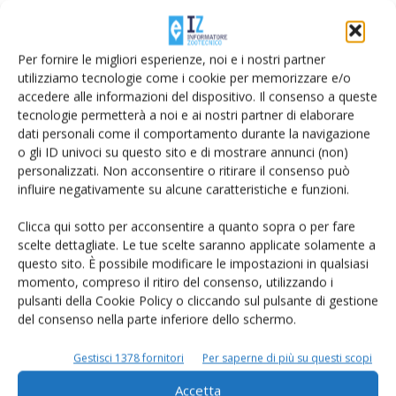
made in Italy
Di Alina Fiordellisi
-
27 Febbraio 2018
Per fornire le migliori esperienze, noi e i nostri partner
utilizziamo tecnologie come i cookie per memorizzare e/o
accedere alle informazioni del dispositivo. Il consenso a queste
tecnologie permetterà a noi e ai nostri partner di elaborare
dati personali come il comportamento durante la navigazione
o gli ID univoci su questo sito e di mostrare annunci (non)
personalizzati. Non acconsentire o ritirare il consenso può
influire negativamente su alcune caratteristiche e funzioni.
Clicca qui sotto per acconsentire a quanto sopra o per fare
scelte dettagliate. Le tue scelte saranno applicate solamente a
Latte, Coldiretti: scatta l’obbligo
questo sito. È possibile modificare le impostazioni in qualsiasi
momento, compreso il ritiro del consenso, utilizzando i
dell’etichetta Made in Italy
pulsanti della Cookie Policy o cliccando sul pulsante di gestione
Di Orlando Fortunato
-
16 Ottobre 2017
del consenso nella parte inferiore dello schermo.
Gestisci 1378 fornitori
Per saperne di più su questi scopi
Accetta