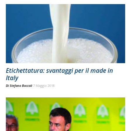
Etichettatura: svantaggi per il made in
Italy
Di
Stefano Boccoli
7 Maggio 2018