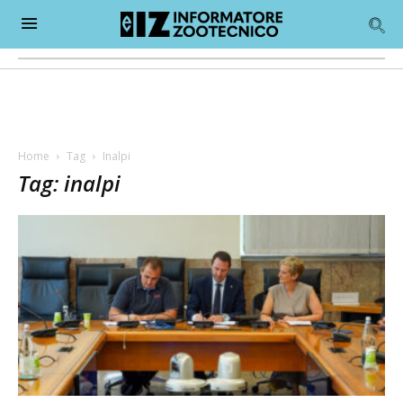
Home
Tag
Inalpi
Tag: inalpi