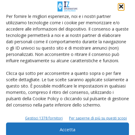
Di
Giorgio Setti
7 Aprile 2021
Per fornire le migliori esperienze, noi e i nostri partner
utilizziamo tecnologie come i cookie per memorizzare e/o
accedere alle informazioni del dispositivo. Il consenso a queste
tecnologie permetterà a noi e ai nostri partner di elaborare
dati personali come il comportamento durante la navigazione
o gli ID univoci su questo sito e di mostrare annunci (non)
personalizzati. Non acconsentire o ritirare il consenso può
influire negativamente su alcune caratteristiche e funzioni.
Clicca qui sotto per acconsentire a quanto sopra o per fare
scelte dettagliate. Le tue scelte saranno applicate solamente a
Cosa vuol dire fare innovazione
questo sito. È possibile modificare le impostazioni in qualsiasi
Di Ambrogio Invernizzi
-
8 Gennaio 2019
momento, compreso il ritiro del consenso, utilizzando i
pulsanti della Cookie Policy o cliccando sul pulsante di gestione
del consenso nella parte inferiore dello schermo.
Gestisci 1378 fornitori
Per saperne di più su questi scopi
Accetta