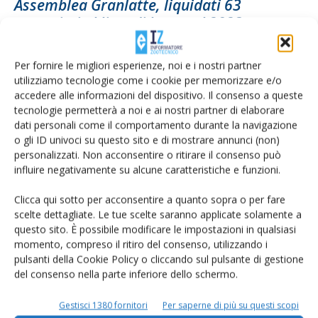
Assemblea Granlatte, liquidati 63
centesimi al litro di latte nel 2023
Di
Francesca Baccino
15 Maggio 2024
Per fornire le migliori esperienze, noi e i nostri partner
utilizziamo tecnologie come i cookie per memorizzare e/o
accedere alle informazioni del dispositivo. Il consenso a queste
tecnologie permetterà a noi e ai nostri partner di elaborare
dati personali come il comportamento durante la navigazione
o gli ID univoci su questo sito e di mostrare annunci (non)
personalizzati. Non acconsentire o ritirare il consenso può
influire negativamente su alcune caratteristiche e funzioni.
Clicca qui sotto per acconsentire a quanto sopra o per fare
scelte dettagliate. Le tue scelte saranno applicate solamente a
Granlatte, stabilito il pagamento del latte
questo sito. È possibile modificare le impostazioni in qualsiasi
momento, compreso il ritiro del consenso, utilizzando i
nel trimestre aprile-giugno
pulsanti della Cookie Policy o cliccando sul pulsante di gestione
Di
Francesca Baccino
4 Aprile 2024
del consenso nella parte inferiore dello schermo.
Gestisci 1380 fornitori
Per saperne di più su questi scopi