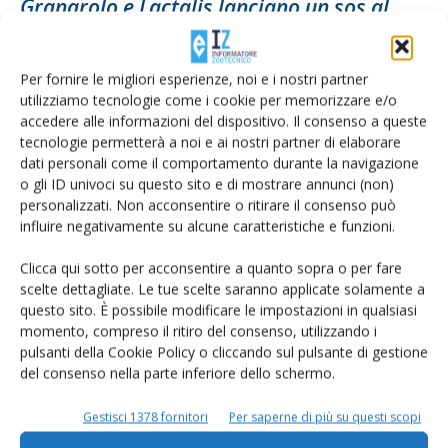
Granarolo e Lactalis lanciano un sos al
Governo per la...
Di
Francesca Baccino
1 Settembre 2022
Per fornire le migliori esperienze, noi e i nostri partner
utilizziamo tecnologie come i cookie per memorizzare e/o
accedere alle informazioni del dispositivo. Il consenso a queste
tecnologie permetterà a noi e ai nostri partner di elaborare
dati personali come il comportamento durante la navigazione
o gli ID univoci su questo sito e di mostrare annunci (non)
personalizzati. Non acconsentire o ritirare il consenso può
influire negativamente su alcune caratteristiche e funzioni.
Clicca qui sotto per acconsentire a quanto sopra o per fare
scelte dettagliate. Le tue scelte saranno applicate solamente a
questo sito. È possibile modificare le impostazioni in qualsiasi
Granlatte aggiorna ancora il prezzo del
momento, compreso il ritiro del consenso, utilizzando i
latte ai costi di produzione
pulsanti della Cookie Policy o cliccando sul pulsante di gestione
del consenso nella parte inferiore dello schermo.
Di
Francesca Baccino
30 Luglio 2022
Gestisci 1378 fornitori
Per saperne di più su questi scopi