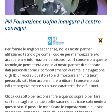
Pvi Formazione Uofaa inaugura il centro
convegni
Di
Orlando Fortunato
19 Giugno 2018
Per fornire le migliori esperienze, noi e i nostri partner
utilizziamo tecnologie come i cookie per memorizzare e/o
accedere alle informazioni del dispositivo. Il consenso a queste
tecnologie permetterà a noi e ai nostri partner di elaborare
dati personali come il comportamento durante la navigazione
o gli ID univoci su questo sito e di mostrare annunci (non)
personalizzati. Non acconsentire o ritirare il consenso può
influire negativamente su alcune caratteristiche e funzioni.
Clicca qui sotto per acconsentire a quanto sopra o per fare
A Maccarese il nuovo Polo di formazione
scelte dettagliate. Le tue scelte saranno applicate solamente a
per lo sviluppo agrozootecnico
questo sito. È possibile modificare le impostazioni in qualsiasi