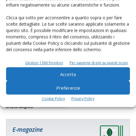
trend
influire negativamente su alcune caratteristiche e funzioni.
Di Giorgio Setti
-
3 Gennaio 2018
Clicca qui sotto per acconsentire a quanto sopra o per fare
scelte dettagliate. Le tue scelte saranno applicate solamente a
questo sito. È possibile modificare le impostazioni in qualsiasi
momento, compreso il ritiro del consenso, utilizzando i
pulsanti della Cookie Policy o cliccando sul pulsante di gestione
del consenso nella parte inferiore dello schermo.
Gestisci 1380 fornitori
Per saperne di più su questi scopi
Accetta
Preferenze
Le iniziative di Edagricole alla Fiera di
Verona 2018
Cookie Policy
Privacy Policy
Di Lucio Minghelli
-
15 Settembre 2017
E-magazine