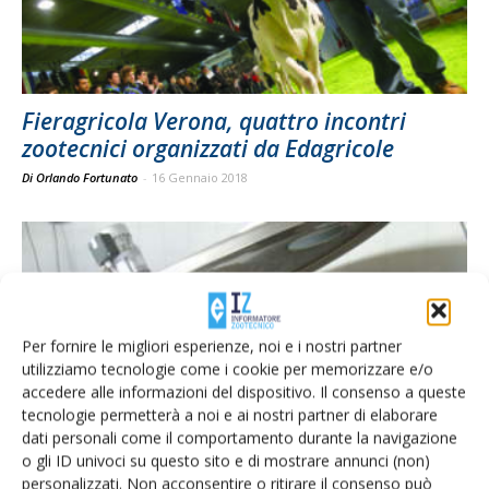
Fieragricola Verona, quattro incontri
zootecnici organizzati da Edagricole
Di Orlando Fortunato
-
16 Gennaio 2018
Per fornire le migliori esperienze, noi e i nostri partner
utilizziamo tecnologie come i cookie per memorizzare e/o
accedere alle informazioni del dispositivo. Il consenso a queste
tecnologie permetterà a noi e ai nostri partner di elaborare
dati personali come il comportamento durante la navigazione
o gli ID univoci su questo sito e di mostrare annunci (non)
Fieragricola Milk Day, per comprendere i
personalizzati. Non acconsentire o ritirare il consenso può