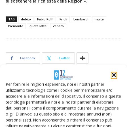
di sostenere la richiesta delle Regioni
».
TAG
debito
Fabio Rolfi
Friuli
Lombardi
multe
Piemonte
quote latte
Veneto
Facebook
Twitter
Articoli correlati
Per fornire le migliori esperienze, noi e i nostri partner
utilizziamo tecnologie come i cookie per memorizzare e/o
Dal 9 giugno al via le domande per
accedere alle informazioni del dispositivo. Il consenso a queste
pagare le multe sulle quote latte
tecnologie permetterà a noi e ai nostri partner di elaborare
dati personali come il comportamento durante la navigazione
o gli ID univoci su questo sito e di mostrare annunci (non)
personalizzati. Non acconsentire o ritirare il consenso può
Manovra 2025, passa l’emendamento
influire negativamente su alcune caratteristiche e funzioni.