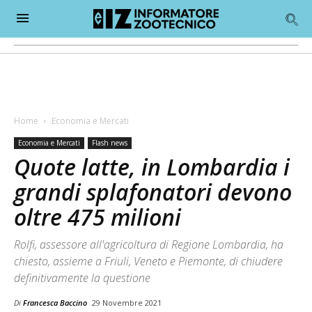
Home
Economia e Mercati
Economia e Mercati
Flash news
Quote latte, in Lombardia i
grandi splafonatori devono
oltre 475 milioni
Rolfi, assessore all'agricoltura di Regione Lombardia, ha
chiesto, assieme a Friuli, Veneto e Piemonte, di chiudere
definitivamente la questione
Di
Francesca Baccino
29 Novembre 2021