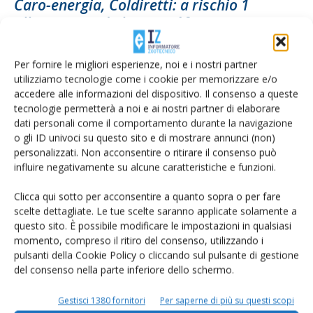
Caro-energia, Coldiretti: a rischio 1
allevamento da latte su 10
Di
Francesca Baccino
1 Settembre 2022
Per fornire le migliori esperienze, noi e i nostri partner
utilizziamo tecnologie come i cookie per memorizzare e/o
accedere alle informazioni del dispositivo. Il consenso a queste
tecnologie permetterà a noi e ai nostri partner di elaborare
dati personali come il comportamento durante la navigazione
o gli ID univoci su questo sito e di mostrare annunci (non)
personalizzati. Non acconsentire o ritirare il consenso può
influire negativamente su alcune caratteristiche e funzioni.
Clicca qui sotto per acconsentire a quanto sopra o per fare
scelte dettagliate. Le tue scelte saranno applicate solamente a
Granarolo e Lactalis lanciano un sos al
questo sito. È possibile modificare le impostazioni in qualsiasi
momento, compreso il ritiro del consenso, utilizzando i
Governo per la...
pulsanti della Cookie Policy o cliccando sul pulsante di gestione
Di
Francesca Baccino
1 Settembre 2022
del consenso nella parte inferiore dello schermo.
Gestisci 1380 fornitori
Per saperne di più su questi scopi