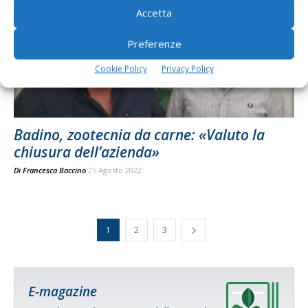
Accetta
Preferenze
Cookie Policy
Privacy Policy
Badino, zootecnia da carne: «Valuto la
chiusura dell’azienda»
Di
Francesca Baccino
25 Agosto 2022
1
2
3
E-magazine