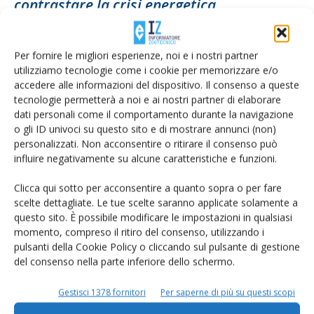
contrastare la crisi energetica
Di
Francesca Baccino
21 Ottobre 2022
Per fornire le migliori esperienze, noi e i nostri partner
utilizziamo tecnologie come i cookie per memorizzare e/o
accedere alle informazioni del dispositivo. Il consenso a queste
tecnologie permetterà a noi e ai nostri partner di elaborare
dati personali come il comportamento durante la navigazione
o gli ID univoci su questo sito e di mostrare annunci (non)
personalizzati. Non acconsentire o ritirare il consenso può
influire negativamente su alcune caratteristiche e funzioni.
Clicca qui sotto per acconsentire a quanto sopra o per fare
scelte dettagliate. Le tue scelte saranno applicate solamente a
Biometano, c’è il decreto per gli incentivi
questo sito. È possibile modificare le impostazioni in qualsiasi
Pnrr
momento, compreso il ritiro del consenso, utilizzando i
pulsanti della Cookie Policy o cliccando sul pulsante di gestione
Di
Orlando Fortunato
23 Settembre 2022
del consenso nella parte inferiore dello schermo.
Gestisci 1378 fornitori
Per saperne di più su questi scopi