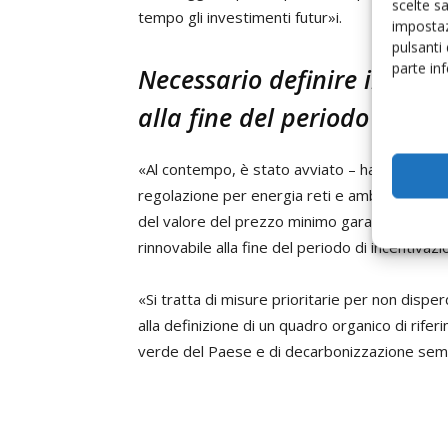
scelte s
tempo gli investimenti futur»i.
impostaz
pulsanti
parte in
Necessario definire il prez
alla fine del periodo d'inc
«Al contempo, è stato avviato – ha concluso G
regolazione per energia reti e ambiente) per
del valore del prezzo minimo garantito per gl
rinnovabile alla fine del periodo di incentivazi
«Si tratta di misure prioritarie per non disper
alla definizione di un quadro organico di rifer
verde del Paese e di decarbonizzazione sem