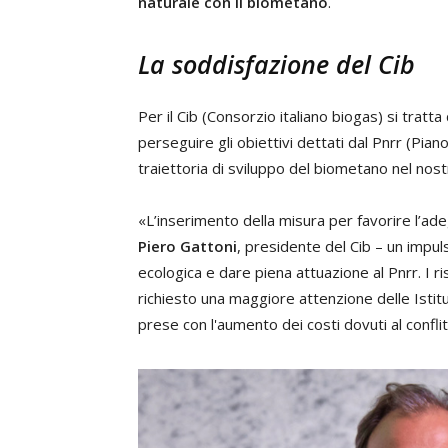
naturale con il biometano
.
La soddisfazione del Cib
Per il Cib (Consorzio italiano biogas) si tratt
perseguire gli obiettivi dettati dal Pnrr (Pian
traiettoria di sviluppo del biometano nel nos
«L’inserimento della misura per favorire l’
Piero Gattoni
, presidente del Cib – un impul
ecologica e dare piena attuazione al Pnrr. I r
richiesto una maggiore attenzione delle Istitu
prese con l'aumento dei costi dovuti al confli