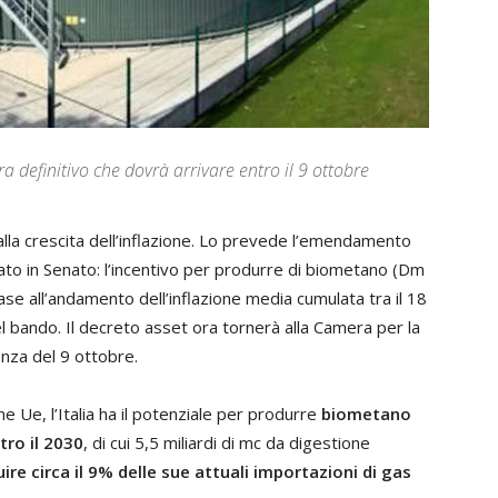
ra definitivo che dovrà arrivare entro il 9 ottobre
lla crescita dell’inflazione. Lo prevede l’emendamento
ato in Senato: l’incentivo per produrre di biometano (Dm
e all’andamento dell’inflazione media cumulata tra il 18
 bando. Il decreto asset ora tornerà alla Camera per la
enza del 9 ottobre.
ne Ue, l’Italia ha il potenziale per produrre
biometano
ntro il 2030
, di cui 5,5 miliardi di mc da digestione
uire circa il 9% delle sue attuali importazioni di gas