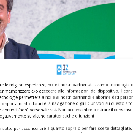
re le migliori esperienze, noi e i nostri partner utilizziamo tecnologie
er memorizzare e/o accedere alle informazioni del dispositivo. Il con
ecnologie permetterà a noi e ai nostri partner di elaborare dati person
comportamento durante la navigazione o gli ID univoci su questo sito 
 annunci (non) personalizzati. Non acconsentire o ritirare il consens
el supporto previsto dalla norma Pnrr alla crescita
 negativamente su alcune caratteristiche e funzioni.
a in questa prima direzione e auspichiamo possa consentire
ui sotto per acconsentire a quanto sopra o per fare scelte dettagliate.
di, permettendo al settore agricolo di programmare in