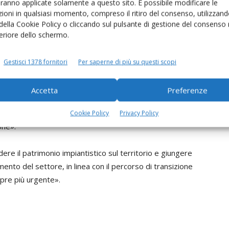
aranno applicate solamente a questo sito. È possibile modificare le
ioni in qualsiasi momento, compreso il ritiro del consenso, utilizzand
 della Cookie Policy o cliccando sul pulsante di gestione del consenso 
feriore dello schermo.
zo minimo garantito per il biogas
entivazione
Gestisci 1378 fornitori
Per saperne di più su questi scopi
attoni – un confronto positivo con Arera (Autorità di
Accetta
Preferenze
 chiedere l’avvio con massima urgenza della definizione
i impianti biogas che producono energia elettrica
Cookie Policy
Privacy Policy
one».
dere il patrimonio impiantistico sul territorio e giungere
imento del settore, in linea con il percorso di transizione
pre più urgente».