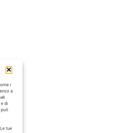
 come i
senso a
ali
e di
o può
 Le tue