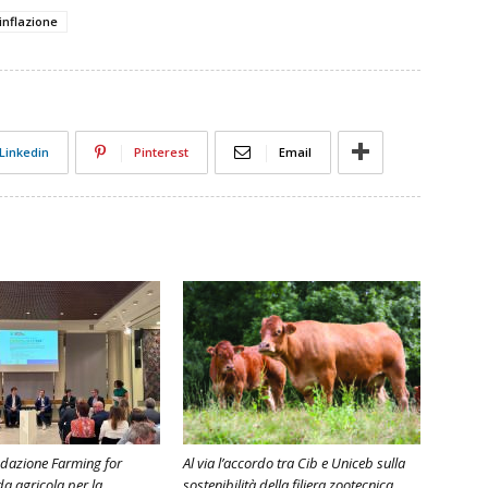
inflazione
Linkedin
Pinterest
Email
ndazione Farming for
Al via l’accordo tra Cib e Uniceb sulla
ida agricola per la
sostenibilità della filiera zootecnica