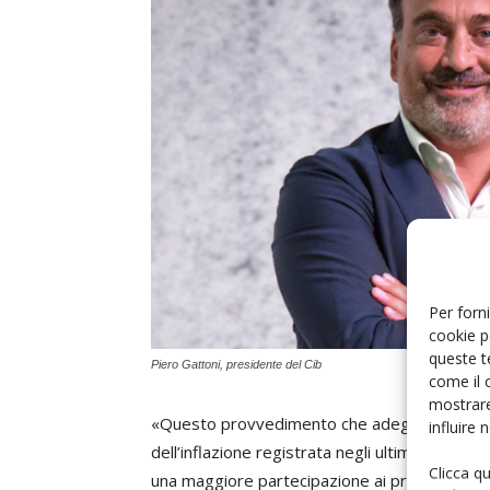
Per forni
cookie p
queste t
Piero Gattoni, presidente del Cib
come il 
mostrare
«Questo provvedimento che adegua il valore d
influire
dell’inflazione registrata negli ultimi anni v
Clicca q
una maggiore partecipazione ai prossimi ban