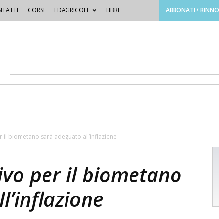
TATTI
CORSI
EDAGRICOLE
LIBRI
ABBONATI / RINN
er il biometano sarà adeguato all’inflazione
tivo per il biometano
l’inflazione