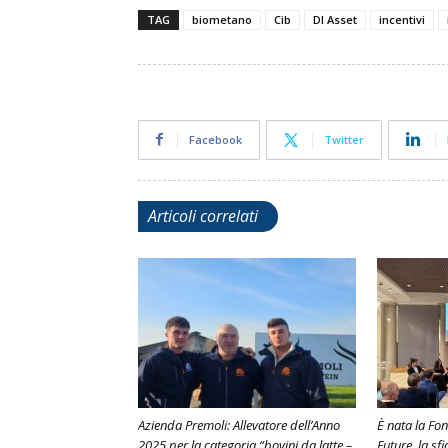
TAG
biometano
Cib
Dl Asset
incentivi
Facebook
Twitter
Articoli correlati
Azienda Premoli: Allevatore dell’Anno
È nata la Fo
2025 per la categoria “bovini da latte –
Future, la sf