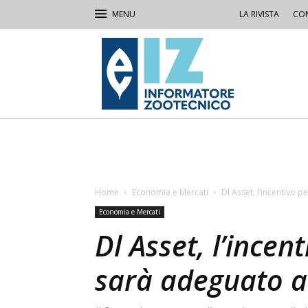
LA RIVISTA
CON
IZ
Informatore
Zootecnico
Home
Economia e Mercati
Dl Asset, l’incentivo p
Economia e Mercati
Dl Asset, l’incen
sarà adeguato al