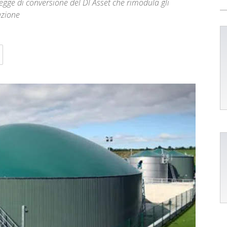
gge di conversione del Dl Asset che rimodula gli
azione