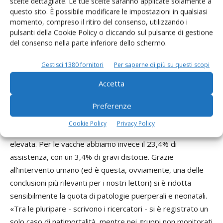
scelte dettagliate. Le tue scelte saranno applicate solamente a
fase del parto. Un quarto d'ora circa dopo l'allarme il 68,9%
questo sito. È possibile modificare le impostazioni in qualsiasi
dei vitelli presentava la protrusione degli zoccoli anteriori
momento, compreso il ritiro del consenso, utilizzando i
dalla rima vulvare. I parti delle primipare sono durati in
pulsanti della Cookie Policy o cliccando sul pulsante di gestione
media 70 minuti (con una deviazione standard di 21 minuti);
del consenso nella parte inferiore dello schermo.
più brevi, ovviamente, quelli delle pluripare, con 60 minuti di
Gestisci 1380 fornitori
Per saperne di più su questi scopi
media e una variazione di 27'.
Accetta
Preferenze
L'assistenza al parto si è resa necessaria per il 33,3% delle
Cookie Policy
Privacy Policy
manze e il 5% di esse ha manifestato distocie di gravità
elevata. Per le vacche abbiamo invece il 23,4% di
assistenza, con un 3,4% di gravi distocie. Grazie
all'intervento umano (ed è questa, ovviamente, una delle
conclusioni più rilevanti per i nostri lettori) si è ridotta
sensibilmente la quota di patologie puerperali e neonatali.
«Tra le pluripare - scrivono i ricercatori - si è registrato un
solo caso di natimortalità, mentre nei gruppi non monitorati