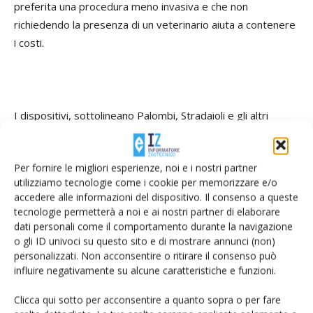
preferita una procedura meno invasiva e che non
richiedendo la presenza di un veterinario aiuta a contenere
i costi.
I dispositivi, sottolineano Palombi, Stradaioli e gli altri
ricercatori, sono rimasti in sede vaginale per un massimo di
96 ore; in ogni caso permanenze molto più lunghe, fino a
Per fornire le migliori esperienze, noi e i nostri partner
due settimane, non hanno dato complicazioni.
utilizziamo tecnologie come i cookie per memorizzare e/o
accedere alle informazioni del dispositivo. Il consenso a queste
tecnologie permetterà a noi e ai nostri partner di elaborare
dati personali come il comportamento durante la navigazione
o gli ID univoci su questo sito e di mostrare annunci (non)
Il parto, mediamente, è avvenuto 36 ore dopo
personalizzati. Non acconsentire o ritirare il consenso può
l'applicazione, con una varianza di 8 ore. Non si sono avuti
influire negativamente su alcune caratteristiche e funzioni.
falsi allarmi né parti non segnalati: tutti i dispositivi, fa
notare lo studio, sono stati espulsi all'avvio della seconda
Clicca qui sotto per acconsentire a quanto sopra o per fare